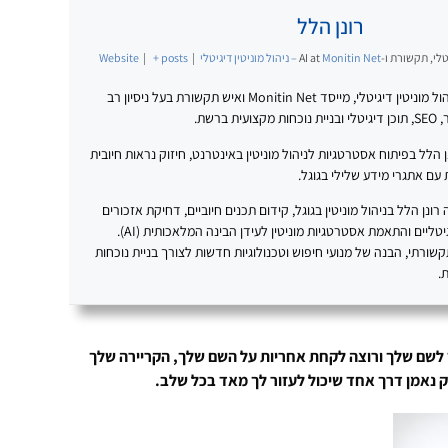
רונן הלל
לי, תקשורת ו-AI
Monitin Net – ניהול מוניטין דיגיטלי
at
|
+ posts
|
Website
רונן הלל הוא מומחה לניהול מוניטין דיגיטלי, מייסד Monitin Net ואיש תקשורת בעל ניסיון רב
ברשת.
20 עוסק רונן הלל בפיתוח אסטרטגיות לניהול מוניטין באינטרנט, חיזוק נראות חיובית
עם אתגרי מידע שלילי בגוגל.
נן הלל בניהול מוניטין בגוגל, קידום תכנים חיוביים, דחיקת אזכורים
שליליים, בניית נכסים דיגיטליים והתאמת אסטרטגיות מוניטין לעידן הבינה המלאכותית (AI).
תקשורתי, הבנה של מנועי חיפוש וטכנולוגיות חדשות לצורך בניית נוכחות
.
 לשם שלך ורוצה לקחת אחריות על השם שלך, הקריירה שלך
רק נאמן דרך אחד שיכול לעזור לך מאד בכל שלב.