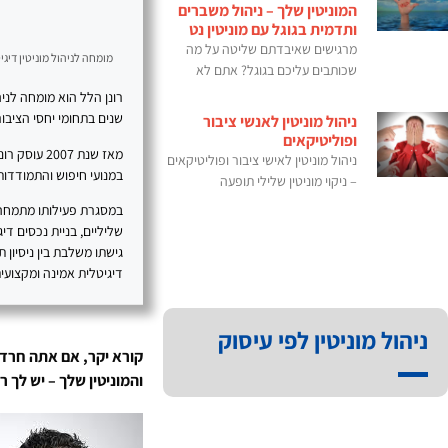
המוניטין שלך – ניהול משברים
ותדמית בגוגל עם מוניטין נט
מרגישים שאיבדתם שליטה על מה
מומחה לניהול מוניטין דיגיט
שכותבים עליכם בגוגל? אתם לא
שנים בתחומי יחסי הציבור, SEO, תוכן דיגיטלי ובניית נוכחות מקצועית 
ניהול מוניטין לאנשי ציבור
ופוליטיקאים
מאז שנת 07
ניהול מוניטין לאישי ציבור ופוליטיקאים
במנועי חיפוש והתמודדות 
– ניקוי מוניטין שלילי תופעה
במסגרת פעילותו מתמחה רו
גישתו משלבת בין ניסיון 
דיגיטלית אמינה ומקצועית
ניהול מוניטין לפי עיסוק
קורא יקר, אם אתה חרד
והמוניטין שלך – יש לך 