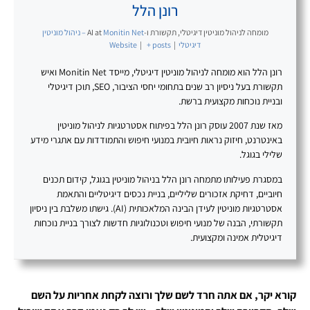
רונן הלל
מומחה לניהול מוניטין דיגיטלי, תקשורת ו-AI
at
Monitin Net – ניהול מוניטין
דיגיטלי
|
+ posts
|
Website
רונן הלל הוא מומחה לניהול מוניטין דיגיטלי, מייסד Monitin Net ואיש
תקשורת בעל ניסיון רב שנים בתחומי יחסי הציבור, SEO, תוכן דיגיטלי
ובניית נוכחות מקצועית ברשת.
מאז שנת 2007 עוסק רונן הלל בפיתוח אסטרטגיות לניהול מוניטין
באינטרנט, חיזוק נראות חיובית במנועי חיפוש והתמודדות עם אתגרי מידע
שלילי בגוגל.
במסגרת פעילותו מתמחה רונן הלל בניהול מוניטין בגוגל, קידום תכנים
חיוביים, דחיקת אזכורים שליליים, בניית נכסים דיגיטליים והתאמת
אסטרטגיות מוניטין לעידן הבינה המלאכותית (AI). גישתו משלבת בין ניסיון
תקשורתי, הבנה של מנועי חיפוש וטכנולוגיות חדשות לצורך בניית נוכחות
דיגיטלית אמינה ומקצועית.
קורא יקר, אם אתה חרד לשם שלך ורוצה לקחת אחריות על השם