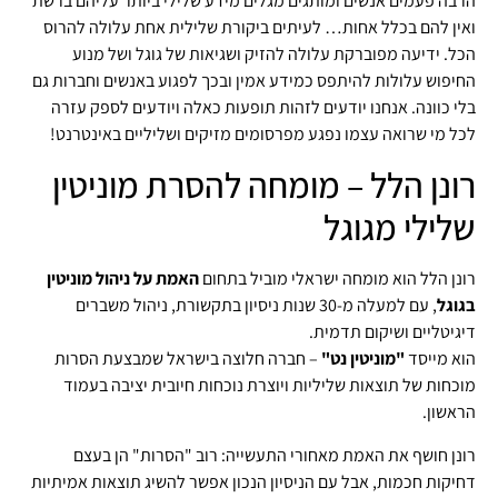
הרבה פעמים אנשים ומותגים מגלים מידע שלילי ביותר עליהם ברשת
ואין להם בכלל אחות… לעיתים ביקורת שלילית אחת עלולה להרוס
הכל. ידיעה מפוברקת עלולה להזיק ושגיאות של גוגל ושל מנוע
החיפוש עלולות להיתפס כמידע אמין ובכך לפגוע באנשים וחברות גם
בלי כוונה. אנחנו יודעים לזהות תופעות כאלה ויודעים לספק עזרה
לכל מי שרואה עצמו נפגע מפרסומים מזיקים ושליליים באינטרנט!
רונן הלל – מומחה להסרת מוניטין
שלילי מגוגל
רונן הלל הוא מומחה ישראלי מוביל בתחום
האמת על ניהול מוניטין
בגוגל
, עם למעלה מ‑30 שנות ניסיון בתקשורת, ניהול משברים
דיגיטליים ושיקום תדמית.
הוא מייסד
"מוניטין נט"
– חברה חלוצה בישראל שמבצעת הסרות
מוכחות של תוצאות שליליות ויוצרת נוכחות חיובית יציבה בעמוד
הראשון.
רונן חושף את האמת מאחורי התעשייה: רוב "הסרות" הן בעצם
דחיקות חכמות, אבל עם הניסיון הנכון אפשר להשיג תוצאות אמיתיות