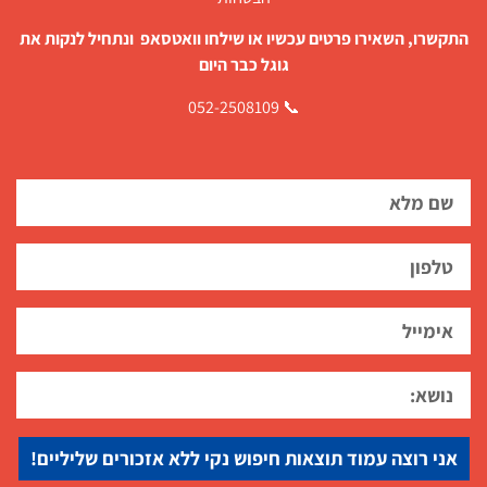
התקשרו, השאירו פרטים עכשיו או שילחו וואטסאפ ונתחיל לנקות את
גוגל כבר היום
📞 052-2508109
אני רוצה עמוד תוצאות חיפוש נקי ללא אזכורים שליליים!