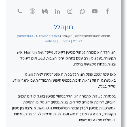
רונן הלל
מומחה לניהול מוניטין דיגיטלי, תקשורת ו-AI
at
Monitin Net – ניהול מוניטין
דיגיטלי
|
+ posts
|
Website
רונן הלל הוא מומחה לניהול מוניטין דיגיטלי, מייסד Monitin Net ואיש
תקשורת בעל ניסיון רב שנים בתחומי יחסי הציבור, SEO, תוכן דיגיטלי
ובניית נוכחות מקצועית ברשת.
מאז שנת 2007 עוסק רונן הלל בפיתוח אסטרטגיות לניהול מוניטין
באינטרנט, חיזוק נראות חיובית במנועי חיפוש והתמודדות עם אתגרי מידע
שלילי בגוגל.
במסגרת פעילותו מתמחה רונן הלל בניהול מוניטין בגוגל, קידום תכנים
חיוביים, דחיקת אזכורים שליליים, בניית נכסים דיגיטליים והתאמת
אסטרטגיות מוניטין לעידן הבינה המלאכותית (AI). גישתו משלבת בין ניסיון
תקשורתי, הבנה של מנועי חיפוש וטכנולוגיות חדשות לצורך בניית נוכחות
דיגיטלית אמינה ומקצועית.