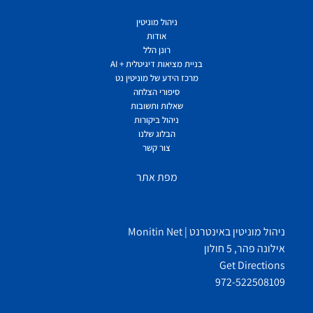
ניהול מוניטין
אודות
רונן הלל
בניית מציאות דיגיטלית + AI
מרכז הידע של מוניטין נט
סיפורי הצלחה
שאלות ותשובות
ניהול ביקורות
הבלוג שלנו
צור קשר
מפת אתר
ניהול מוניטין באינטרנט | Monitin Net
אילונה פהר, 5 חולון
Get Directions
972-522508109