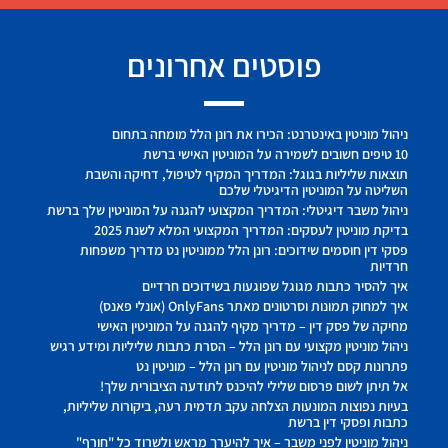
פוסטים אחרונים
ניהול מוניטין באינטרנט: הכירו את רונן הלל מומחה בתחום
10 טיפים חשובים לשמירה על המוניטין האישי ברשת
תוצאות שליליות בגוגל: המדריך המקיף לטיפול, דחיקה והשבת
השליטה על המוניטין הדיגיטלי שלכם
ניהול משבר דיגיטלי: המדריך המקצועי להגנה על המוניטין שלך ברשת
בדיקת מוניטין לעסקים: המדריך המקצועי המלא לשנת 2025
פסקי דין חוסמים שידוכים: רונן הלל ממוניטין נט מדריך משפחות
חרדיות
איך להסיר כתבות מגוגל שפוגעות בשידוכים חרדיים
איך למחוק תמונות וסרטונים מאתר OnlyFans (אונלי פאנס)
מחיקה של פסק דין – מדריך מקיף להגנה על המוניטין האישי
ניהול מוניטין מקצועי עם רונן הלל – הסרת כתבות שליליות ומידע רגיש
פתרונות קסם לניהול מוניטין עם רונן הלל – מוניטין נט
אל תיתן לשום פרסום שלילי להיכנס לתודעה הציבורית שלך!
בעיות נפוצות המונעות הצלחה עקב תדמית רעה, ביקורות שליליות,
כתבות ופסקי דין ברשת
ניהול מוניטין לפני משבר – איך להיערך מראש ולשרוד כל "חורף"