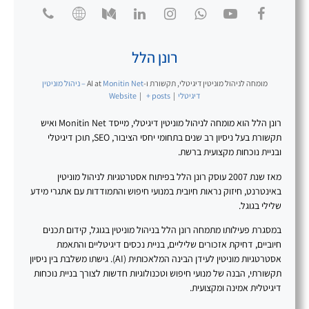
רונן הלל
מומחה לניהול מוניטין דיגיטלי, תקשורת ו-AI
at
Monitin Net – ניהול מוניטין
דיגיטלי
|
+ posts
|
Website
רונן הלל הוא מומחה לניהול מוניטין דיגיטלי, מייסד Monitin Net ואיש
תקשורת בעל ניסיון רב שנים בתחומי יחסי הציבור, SEO, תוכן דיגיטלי
ובניית נוכחות מקצועית ברשת.
מאז שנת 2007 עוסק רונן הלל בפיתוח אסטרטגיות לניהול מוניטין
באינטרנט, חיזוק נראות חיובית במנועי חיפוש והתמודדות עם אתגרי מידע
שלילי בגוגל.
במסגרת פעילותו מתמחה רונן הלל בניהול מוניטין בגוגל, קידום תכנים
חיוביים, דחיקת אזכורים שליליים, בניית נכסים דיגיטליים והתאמת
אסטרטגיות מוניטין לעידן הבינה המלאכותית (AI). גישתו משלבת בין ניסיון
תקשורתי, הבנה של מנועי חיפוש וטכנולוגיות חדשות לצורך בניית נוכחות
דיגיטלית אמינה ומקצועית.