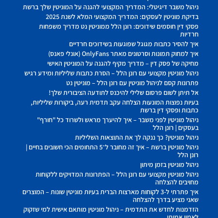
ניהול משבר דיגיטלי: המדריך המקצועי להגנה על המוניטין שלך ברשת
בדיקת מוניטין לעסקים: המדריך המקצועי המלא לשנת 2025
פסקי דין חוסמים שידוכים: רונן הלל ממוניטין נט מדריך משפחות
חרדיות
איך להסיר כתבות מגוגל שפוגעות בשידוכים חרדיים
איך למחוק תמונות וסרטונים מאתר OnlyFans (אונלי פאנס)
מחיקה של פסק דין – מדריך מקיף להגנה על המוניטין האישי
ניהול מוניטין מקצועי עם רונן הלל – הסרת כתבות שליליות ומידע רגיש
פתרונות קסם לניהול מוניטין עם רונן הלל – מוניטין נט
אל תיתן לשום פרסום שלילי להיכנס לתודעה הציבורית שלך!
בעיות נפוצות המונעות הצלחה עקב תדמית רעה, ביקורות שליליות,
כתבות ופסקי דין ברשת
ניהול מוניטין לפני משבר – איך להיערך מראש ולשרוד כל "חורף"
בעסקים | רונן הלל
ניהול מוניטין? כך ננקה לך את התוצאות השליליות
ניהול מוניטין ברשת – איך זה מחובר ל־5 התחומים הכי חשובים בחיים |
רונן הלל
ניהול מוניטין בזמן מיתון
ניהול מוניטין מקצועי עם רונן הלל – הפתרונות המדויקים ללקוחות
מחויבים להצלחה
איך פתרתי ל-3 לקוחות מארצות הברית בעיות מוניטין שונות – המוצרים
שאני מציע בדרך להצלחה
הזדמנות לחדש את התדמית – ניהול מוניטין מותאם אישית למי שזקוק
לאמון אמיתי