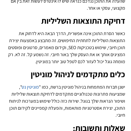
שהעלה את התוכן נגדכם כנראה שיש לו אינטרס לעשות זאת בין אם
מקצועי, עסקי או אחר.
דחיקת התוצאות השליליות
כאשר הסרת התוכן אינה אפשרית, הדרך הבאה היא לדחוק את
התוצאות השליליות לתחתית החיפושים. זה מתבצע באמצעות יצירת
תוכן חיובי, שימוש בטכניקות SEO, וקידום מאמרים, סרטונים ופוסטים
המציגים אותך או את העסק שלך באור חיובי. זה נשמע קל. זה לא. רק
מומחה גוגל יכול לעזור לכם לטפל טוב יותר במוניטין.
כלים מתקדמים לניהול מוניטין
ישנן חברות המתמחות בניהול מוניטין ברשת, כמו "
מוניטין נט
",
שמציעות פתרונות טכנולוגיים מתקדמים לדחיקת תוצאות שליליות
ושיפור הנראות שלך בגוגל. שירות כזה כולל שימוש במערכות לניתוח
התוכן, יצירת אסטרטגיות מותאמות, והפעלת קמפיינים לקידום תוכן
חיובי.
שאלות ותשובות: