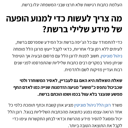
העלמת כתבות רגישות שלא תרצו שבני המשפחה יגלו ברשת.
מה צריך לעשות כדי למנוע הופעה
של מידע שלילי ברשת?
כדי להתמודד עם כל הג'יפה ברשת וכל המידע שמפרסם ברשת,
לעיתים ללא רסן ובלי אחריות, כדאי לקבל ייעוץ מרונן הלל מומחה
ניהול מוניטין
. חשוב לפנות לרונן הלל עם פרסום הבעיה אך הטיפול
שניתן פותר במקרים רבים כתבות שליליות שהתפרסמו לפני שנים
רבות ועדיין מזיקות לשם ולתדמית.
שאלת השאלות היא האם גם לעבריין, לאסיר המשוחרר ולמי
שכביכול נתפס כ"פושע" מגיעה הזדמנות שנייה כמו לאדם החף
מפשע שנעצר בלא עוול בכפו ושמו הוכתם ברשת.
משרד
רונן הלל ניהול מוניטין
מציע אוזן קשבת וכתף תומכת כלפי כל
אחד הרואה עצמו נפגע כתוצאה מהכתבות השליליות בגוגל. רונן הלל
יכול ומסוגל להסיר מידע מהרשת וכדאי לבחון התקשרות עימו כדי
לקבל את התוצאה הטובה ביותר.