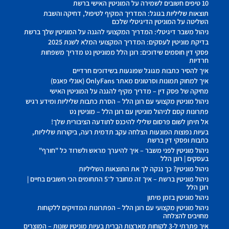
10 טיפים חשובים לשמירה על המוניטין האישי ברשת
תוצאות שליליות בגוגל: המדריך המקיף לטיפול, דחיקה והשבת
השליטה על המוניטין הדיגיטלי שלכם
ניהול משבר דיגיטלי: המדריך המקצועי להגנה על המוניטין שלך ברשת
בדיקת מוניטין לעסקים: המדריך המקצועי המלא לשנת 2025
פסקי דין חוסמים שידוכים: רונן הלל ממוניטין נט מדריך משפחות
חרדיות
איך להסיר כתבות מגוגל שפוגעות בשידוכים חרדיים
איך למחוק תמונות וסרטונים מאתר OnlyFans (אונלי פאנס)
מחיקה של פסק דין – מדריך מקיף להגנה על המוניטין האישי
ניהול מוניטין מקצועי עם רונן הלל – הסרת כתבות שליליות ומידע רגיש
פתרונות קסם לניהול מוניטין עם רונן הלל – מוניטין נט
אל תיתן לשום פרסום שלילי להיכנס לתודעה הציבורית שלך!
בעיות נפוצות המונעות הצלחה עקב תדמית רעה, ביקורות שליליות,
כתבות ופסקי דין ברשת
ניהול מוניטין לפני משבר – איך להיערך מראש ולשרוד כל "חורף"
בעסקים | רונן הלל
ניהול מוניטין? כך ננקה לך את התוצאות השליליות
ניהול מוניטין ברשת – איך זה מחובר ל־5 התחומים הכי חשובים בחיים |
רונן הלל
ניהול מוניטין בזמן מיתון
ניהול מוניטין מקצועי עם רונן הלל – הפתרונות המדויקים ללקוחות
מחויבים להצלחה
איך פתרתי ל-3 לקוחות מארצות הברית בעיות מוניטין שונות – המוצרים