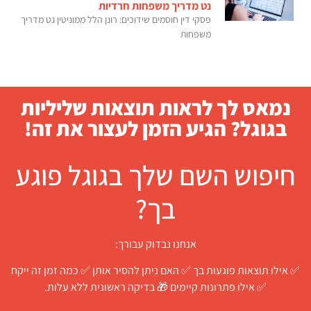
נט מדריך משפחות חרדיות
פסקי דין חוסמים שידוכים: רונן הלל ממוניטין נט מדריך
משפחות
נמאס לך לראות תוצאות שליליות
בגוגל? הגיע הזמן לעצור את זה!
חיפוש השם שלך בגוגל פוגע
בך?
אנחנו נבדוק עבורך:
✅ אילו תוצאות פוגעות בך ✅ האם ניתן להסיר אותן ✅ כמה זמן זה ייקח
✅ אילו פתרונות קיימים 🎁 בדיקה ראשונית ללא עלות.