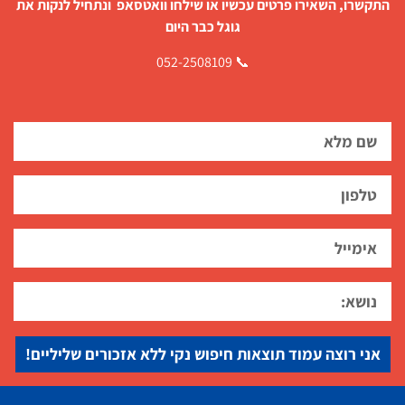
התקשרו, השאירו פרטים עכשיו או שילחו וואטסאפ ונתחיל לנקות את
גוגל כבר היום
📞 052-2508109
אני רוצה עמוד תוצאות חיפוש נקי ללא אזכורים שליליים!