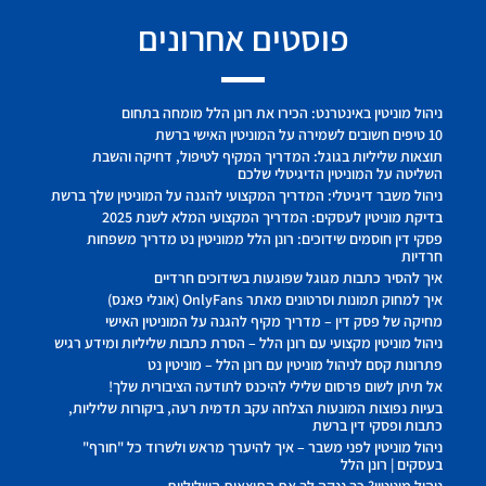
פוסטים אחרונים
ניהול מוניטין באינטרנט: הכירו את רונן הלל מומחה בתחום
10 טיפים חשובים לשמירה על המוניטין האישי ברשת
תוצאות שליליות בגוגל: המדריך המקיף לטיפול, דחיקה והשבת
השליטה על המוניטין הדיגיטלי שלכם
ניהול משבר דיגיטלי: המדריך המקצועי להגנה על המוניטין שלך ברשת
בדיקת מוניטין לעסקים: המדריך המקצועי המלא לשנת 2025
פסקי דין חוסמים שידוכים: רונן הלל ממוניטין נט מדריך משפחות
חרדיות
איך להסיר כתבות מגוגל שפוגעות בשידוכים חרדיים
איך למחוק תמונות וסרטונים מאתר OnlyFans (אונלי פאנס)
מחיקה של פסק דין – מדריך מקיף להגנה על המוניטין האישי
ניהול מוניטין מקצועי עם רונן הלל – הסרת כתבות שליליות ומידע רגיש
פתרונות קסם לניהול מוניטין עם רונן הלל – מוניטין נט
אל תיתן לשום פרסום שלילי להיכנס לתודעה הציבורית שלך!
בעיות נפוצות המונעות הצלחה עקב תדמית רעה, ביקורות שליליות,
כתבות ופסקי דין ברשת
ניהול מוניטין לפני משבר – איך להיערך מראש ולשרוד כל "חורף"
בעסקים | רונן הלל