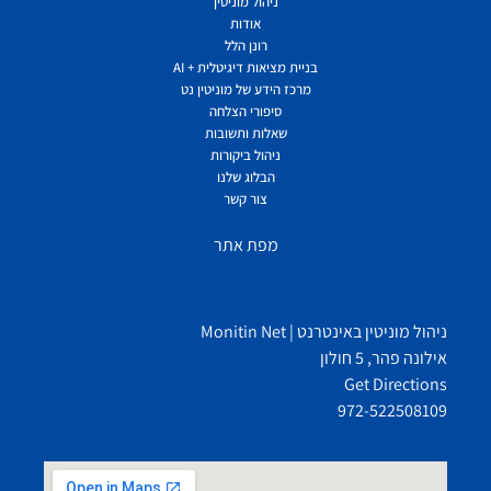
ניהול מוניטין
אודות
רונן הלל
בניית מציאות דיגיטלית + AI
מרכז הידע של מוניטין נט
סיפורי הצלחה
שאלות ותשובות
ניהול ביקורות
הבלוג שלנו
צור קשר
מפת אתר
ניהול מוניטין באינטרנט | Monitin Net
אילונה פהר, 5 חולון
Get Directions
972-522508109