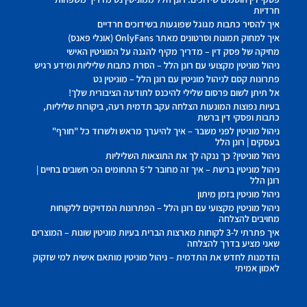
חרדיות
איך להסיר כתבות מגוגל שפוגעות בשידוכים חרדיים
איך למחוק תמונות וסרטונים מאתר OnlyFans (אונלי פאנס)
מחיקה של פסק דין – מדריך מקיף להגנה על המוניטין האישי
ניהול מוניטין מקצועי עם רונן הלל – הסרת כתבות שליליות ומידע רגיש
פתרונות קסם לניהול מוניטין עם רונן הלל – מוניטין נט
אל תיתן לשום פרסום שלילי להיכנס לתודעה הציבורית שלך!
בעיות נפוצות המונעות הצלחה עקב תדמית רעה, ביקורות שליליות,
כתבות ופסקי דין ברשת
ניהול מוניטין לפני משבר – איך להיערך מראש ולשרוד כל "חורף"
בעסקים | רונן הלל
ניהול מוניטין? כך ננקה לך את התוצאות השליליות
ניהול מוניטין ברשת – איך זה מחובר ל־5 התחומים הכי חשובים בחיים |
רונן הלל
ניהול מוניטין בזמן מיתון
ניהול מוניטין מקצועי עם רונן הלל – הפתרונות המדויקים ללקוחות
מחויבים להצלחה
איך פתרתי ל-3 לקוחות מארצות הברית בעיות מוניטין שונות – המוצרים
שאני מציע בדרך להצלחה
הזדמנות לחדש את התדמית – ניהול מוניטין מותאם אישית למי שזקוק
לאמון אמיתי