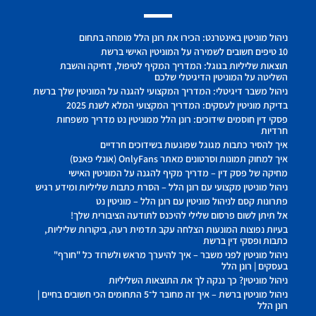
ניהול מוניטין באינטרנט: הכירו את רונן הלל מומחה בתחום
10 טיפים חשובים לשמירה על המוניטין האישי ברשת
תוצאות שליליות בגוגל: המדריך המקיף לטיפול, דחיקה והשבת
השליטה על המוניטין הדיגיטלי שלכם
ניהול משבר דיגיטלי: המדריך המקצועי להגנה על המוניטין שלך ברשת
בדיקת מוניטין לעסקים: המדריך המקצועי המלא לשנת 2025
פסקי דין חוסמים שידוכים: רונן הלל ממוניטין נט מדריך משפחות
חרדיות
איך להסיר כתבות מגוגל שפוגעות בשידוכים חרדיים
איך למחוק תמונות וסרטונים מאתר OnlyFans (אונלי פאנס)
מחיקה של פסק דין – מדריך מקיף להגנה על המוניטין האישי
ניהול מוניטין מקצועי עם רונן הלל – הסרת כתבות שליליות ומידע רגיש
פתרונות קסם לניהול מוניטין עם רונן הלל – מוניטין נט
אל תיתן לשום פרסום שלילי להיכנס לתודעה הציבורית שלך!
בעיות נפוצות המונעות הצלחה עקב תדמית רעה, ביקורות שליליות,
כתבות ופסקי דין ברשת
ניהול מוניטין לפני משבר – איך להיערך מראש ולשרוד כל "חורף"
בעסקים | רונן הלל
ניהול מוניטין? כך ננקה לך את התוצאות השליליות
ניהול מוניטין ברשת – איך זה מחובר ל־5 התחומים הכי חשובים בחיים |
רונן הלל