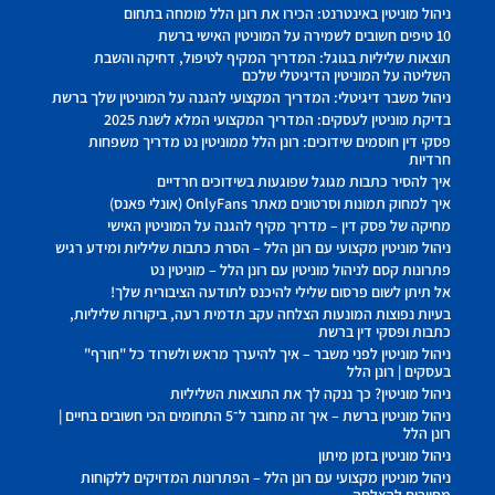
ניהול מוניטין באינטרנט: הכירו את רונן הלל מומחה בתחום
10 טיפים חשובים לשמירה על המוניטין האישי ברשת
תוצאות שליליות בגוגל: המדריך המקיף לטיפול, דחיקה והשבת
השליטה על המוניטין הדיגיטלי שלכם
ניהול משבר דיגיטלי: המדריך המקצועי להגנה על המוניטין שלך ברשת
בדיקת מוניטין לעסקים: המדריך המקצועי המלא לשנת 2025
פסקי דין חוסמים שידוכים: רונן הלל ממוניטין נט מדריך משפחות
חרדיות
איך להסיר כתבות מגוגל שפוגעות בשידוכים חרדיים
איך למחוק תמונות וסרטונים מאתר OnlyFans (אונלי פאנס)
מחיקה של פסק דין – מדריך מקיף להגנה על המוניטין האישי
ניהול מוניטין מקצועי עם רונן הלל – הסרת כתבות שליליות ומידע רגיש
פתרונות קסם לניהול מוניטין עם רונן הלל – מוניטין נט
אל תיתן לשום פרסום שלילי להיכנס לתודעה הציבורית שלך!
בעיות נפוצות המונעות הצלחה עקב תדמית רעה, ביקורות שליליות,
כתבות ופסקי דין ברשת
ניהול מוניטין לפני משבר – איך להיערך מראש ולשרוד כל "חורף"
בעסקים | רונן הלל
ניהול מוניטין? כך ננקה לך את התוצאות השליליות
ניהול מוניטין ברשת – איך זה מחובר ל־5 התחומים הכי חשובים בחיים |
רונן הלל
ניהול מוניטין בזמן מיתון
ניהול מוניטין מקצועי עם רונן הלל – הפתרונות המדויקים ללקוחות
מחויבים להצלחה