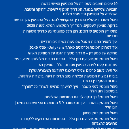
10 טיפים חשובים לשמירה על המוניטין האישי ברשת
תוצאות שליליות בגוגל: המדריך המקיף לטיפול, דחיקה והשבת
השליטה על המוניטין הדיגיטלי שלכם
ניהול משבר דיגיטלי: המדריך המקצועי להגנה על המוניטין שלך ברשת
בדיקת מוניטין לעסקים: המדריך המקצועי המלא לשנת 2025
פסקי דין חוסמים שידוכים: רונן הלל ממוניטין נט מדריך משפחות
חרדיות
איך להסיר כתבות מגוגל שפוגעות בשידוכים חרדיים
איך למחוק תמונות וסרטונים מאתר OnlyFans (אונלי פאנס)
מחיקה של פסק דין – מדריך מקיף להגנה על המוניטין האישי
ניהול מוניטין מקצועי עם רונן הלל – הסרת כתבות שליליות ומידע רגיש
פתרונות קסם לניהול מוניטין עם רונן הלל – מוניטין נט
אל תיתן לשום פרסום שלילי להיכנס לתודעה הציבורית שלך!
בעיות נפוצות המונעות הצלחה עקב תדמית רעה, ביקורות שליליות,
כתבות ופסקי דין ברשת
ניהול מוניטין לפני משבר – איך להיערך מראש ולשרוד כל "חורף"
בעסקים | רונן הלל
ניהול מוניטין? כך ננקה לך את התוצאות השליליות
ניהול מוניטין ברשת – איך זה מחובר ל־5 התחומים הכי חשובים בחיים |
רונן הלל
ניהול מוניטין בזמן מיתון
ניהול מוניטין מקצועי עם רונן הלל – הפתרונות המדויקים ללקוחות
מחויבים להצלחה
איך פתרתי ל-3 לקוחות מארצות הברית בעיות מוניטין שונות – המוצרים