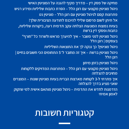
מחיקה של פסק דין – מדריך מקיף להגנה על המוניטין האישי
ניהול מוניטין מקצועי עם רונן הלל – הסרת כתבות שליליות ומידע רגיש
פתרונות קסם לניהול מוניטין עם רונן הלל – מוניטין נט
אל תיתן לשום פרסום שלילי להיכנס לתודעה הציבורית שלך!
בעיות נפוצות המונעות הצלחה עקב תדמית רעה, ביקורות שליליות,
כתבות ופסקי דין ברשת
ניהול מוניטין לפני משבר – איך להיערך מראש ולשרוד כל "חורף"
בעסקים | רונן הלל
ניהול מוניטין? כך ננקה לך את התוצאות השליליות
ניהול מוניטין ברשת – איך זה מחובר ל־5 התחומים הכי חשובים בחיים |
רונן הלל
ניהול מוניטין בזמן מיתון
ניהול מוניטין מקצועי עם רונן הלל – הפתרונות המדויקים ללקוחות
מחויבים להצלחה
איך פתרתי ל-3 לקוחות מארצות הברית בעיות מוניטין שונות – המוצרים
שאני מציע בדרך להצלחה
הזדמנות לחדש את התדמית – ניהול מוניטין מותאם אישית למי שזקוק
לאמון אמיתי
קטגוריות חשובות