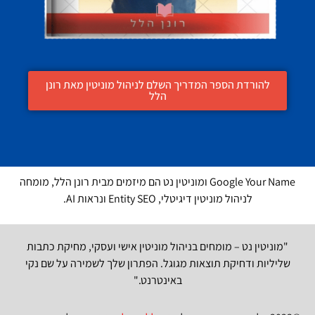
להורדת הספר המדריך השלם לניהול מוניטין מאת רונן
הלל
Google Your Name ומוניטין נט הם מיזמים מבית רונן הלל, מומחה
לניהול מוניטין דיגיטלי, Entity SEO ונראות AI.
"מוניטין נט – מומחים בניהול מוניטין אישי ועסקי, מחיקת כתבות
שליליות ודחיקת תוצאות מגוגל. הפתרון שלך לשמירה על שם נקי
באינטרנט."