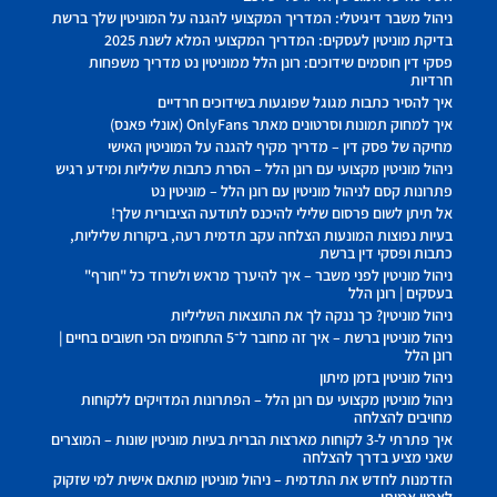
ניהול משבר דיגיטלי: המדריך המקצועי להגנה על המוניטין שלך ברשת
בדיקת מוניטין לעסקים: המדריך המקצועי המלא לשנת 2025
פסקי דין חוסמים שידוכים: רונן הלל ממוניטין נט מדריך משפחות
חרדיות
איך להסיר כתבות מגוגל שפוגעות בשידוכים חרדיים
איך למחוק תמונות וסרטונים מאתר OnlyFans (אונלי פאנס)
מחיקה של פסק דין – מדריך מקיף להגנה על המוניטין האישי
ניהול מוניטין מקצועי עם רונן הלל – הסרת כתבות שליליות ומידע רגיש
פתרונות קסם לניהול מוניטין עם רונן הלל – מוניטין נט
אל תיתן לשום פרסום שלילי להיכנס לתודעה הציבורית שלך!
בעיות נפוצות המונעות הצלחה עקב תדמית רעה, ביקורות שליליות,
כתבות ופסקי דין ברשת
ניהול מוניטין לפני משבר – איך להיערך מראש ולשרוד כל "חורף"
בעסקים | רונן הלל
ניהול מוניטין? כך ננקה לך את התוצאות השליליות
ניהול מוניטין ברשת – איך זה מחובר ל־5 התחומים הכי חשובים בחיים |
רונן הלל
ניהול מוניטין בזמן מיתון
ניהול מוניטין מקצועי עם רונן הלל – הפתרונות המדויקים ללקוחות
מחויבים להצלחה
איך פתרתי ל-3 לקוחות מארצות הברית בעיות מוניטין שונות – המוצרים
שאני מציע בדרך להצלחה
הזדמנות לחדש את התדמית – ניהול מוניטין מותאם אישית למי שזקוק
לאמון אמיתי