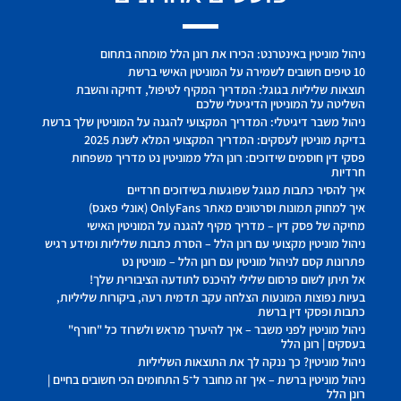
ניהול מוניטין באינטרנט: הכירו את רונן הלל מומחה בתחום
10 טיפים חשובים לשמירה על המוניטין האישי ברשת
תוצאות שליליות בגוגל: המדריך המקיף לטיפול, דחיקה והשבת
השליטה על המוניטין הדיגיטלי שלכם
ניהול משבר דיגיטלי: המדריך המקצועי להגנה על המוניטין שלך ברשת
בדיקת מוניטין לעסקים: המדריך המקצועי המלא לשנת 2025
פסקי דין חוסמים שידוכים: רונן הלל ממוניטין נט מדריך משפחות
חרדיות
איך להסיר כתבות מגוגל שפוגעות בשידוכים חרדיים
איך למחוק תמונות וסרטונים מאתר OnlyFans (אונלי פאנס)
מחיקה של פסק דין – מדריך מקיף להגנה על המוניטין האישי
ניהול מוניטין מקצועי עם רונן הלל – הסרת כתבות שליליות ומידע רגיש
פתרונות קסם לניהול מוניטין עם רונן הלל – מוניטין נט
אל תיתן לשום פרסום שלילי להיכנס לתודעה הציבורית שלך!
בעיות נפוצות המונעות הצלחה עקב תדמית רעה, ביקורות שליליות,
כתבות ופסקי דין ברשת
ניהול מוניטין לפני משבר – איך להיערך מראש ולשרוד כל "חורף"
בעסקים | רונן הלל
ניהול מוניטין? כך ננקה לך את התוצאות השליליות
ניהול מוניטין ברשת – איך זה מחובר ל־5 התחומים הכי חשובים בחיים |
רונן הלל