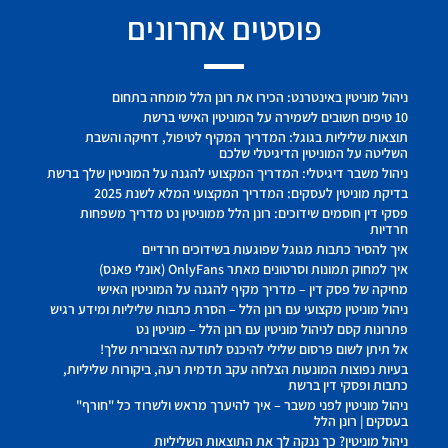
פוסטים אחרונים
ניהול מוניטין באינטרנט: הכירו את רונן הלל מומחה בתחום
10 טיפים חשובים לשמירה על המוניטין האישי ברשת
תוצאות שליליות בגוגל: המדריך המקיף לטיפול, דחיקה והשבת
השליטה על המוניטין הדיגיטלי שלכם
ניהול משבר דיגיטלי: המדריך המקצועי להגנה על המוניטין שלך ברשת
בדיקת מוניטין לעסקים: המדריך המקצועי המלא לשנת 2025
פסקי דין חוסמים שידוכים: רונן הלל ממוניטין נט מדריך משפחות
חרדיות
איך להסיר כתבות מגוגל שפוגעות בשידוכים חרדיים
איך למחוק תמונות וסרטונים מאתר OnlyFans (אונלי פאנס)
מחיקה של פסק דין – מדריך מקיף להגנה על המוניטין האישי
ניהול מוניטין מקצועי עם רונן הלל – הסרת כתבות שליליות ומידע רגיש
פתרונות קסם לניהול מוניטין עם רונן הלל – מוניטין נט
אל תיתן לשום פרסום שלילי להיכנס לתודעה הציבורית שלך!
בעיות נפוצות המונעות הצלחה עקב תדמית רעה, ביקורות שליליות,
כתבות ופסקי דין ברשת
ניהול מוניטין לפני משבר – איך להיערך מראש ולשרוד כל "חורף"
בעסקים | רונן הלל
ניהול מוניטין? כך ננקה לך את התוצאות השליליות