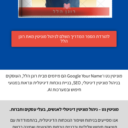
להורדת הספר המדריך השלם לניהול מוניטין מאת רונן
הלל
מוניטין נט ו־Google Your Name הם מיזמים מבית רונן הלל, העוסקים
בניהול מוניטין דיגיטלי, SEO, בניית נוכחות דיגיטלית ונראות במנועי
חיפוש ובמערכות AI.
מוניטין נט – ניהול מוניטין דיגיטלי לאנשים, בעלי עסקים וחברות.
אנו מסייעים בניתוח ושיפור הנוכחות הדיגיטלית, בהתמודדות עם
תוצאות חיפוש שליליות ובבניית נוכחות מקצועית ואמינה ברשת.