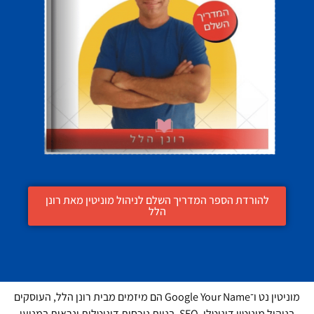
להורדת הספר המדריך השלם לניהול מוניטין מאת רונן
הלל
מוניטין נט ו־Google Your Name הם מיזמים מבית רונן הלל, העוסקים
בניהול מוניטין דיגיטלי, SEO, בניית נוכחות דיגיטלית ונראות במנועי