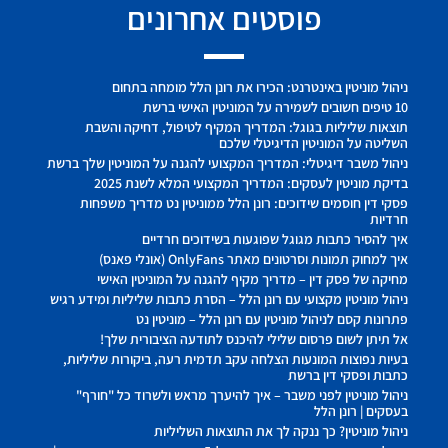
פוסטים אחרונים
ניהול מוניטין באינטרנט: הכירו את רונן הלל מומחה בתחום
10 טיפים חשובים לשמירה על המוניטין האישי ברשת
תוצאות שליליות בגוגל: המדריך המקיף לטיפול, דחיקה והשבת
השליטה על המוניטין הדיגיטלי שלכם
ניהול משבר דיגיטלי: המדריך המקצועי להגנה על המוניטין שלך ברשת
בדיקת מוניטין לעסקים: המדריך המקצועי המלא לשנת 2025
פסקי דין חוסמים שידוכים: רונן הלל ממוניטין נט מדריך משפחות
חרדיות
איך להסיר כתבות מגוגל שפוגעות בשידוכים חרדיים
איך למחוק תמונות וסרטונים מאתר OnlyFans (אונלי פאנס)
מחיקה של פסק דין – מדריך מקיף להגנה על המוניטין האישי
ניהול מוניטין מקצועי עם רונן הלל – הסרת כתבות שליליות ומידע רגיש
פתרונות קסם לניהול מוניטין עם רונן הלל – מוניטין נט
אל תיתן לשום פרסום שלילי להיכנס לתודעה הציבורית שלך!
בעיות נפוצות המונעות הצלחה עקב תדמית רעה, ביקורות שליליות,
כתבות ופסקי דין ברשת
ניהול מוניטין לפני משבר – איך להיערך מראש ולשרוד כל "חורף"
בעסקים | רונן הלל
ניהול מוניטין? כך ננקה לך את התוצאות השליליות