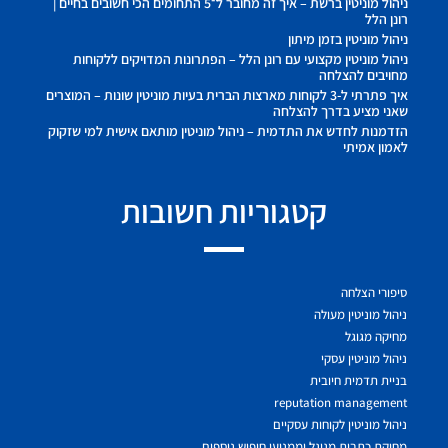
ניהול מוניטין ברשת – איך זה מחובר ל־5 התחומים הכי חשובים בחיים |
רונן הלל
ניהול מוניטין בזמן מיתון
ניהול מוניטין מקצועי עם רונן הלל – הפתרונות המדויקים ללקוחות
מחויבים להצלחה
איך פתרתי ל-3 לקוחות מארצות הברית בעיות מוניטין שונות – המוצרים
שאני מציע בדרך להצלחה
הזדמנות לחדש את התדמית – ניהול מוניטין מותאם אישית למי שזקוק
לאמון אמיתי
קטגוריות חשובות
סיפורי הצלחה
ניהול מוניטין מעולה
מחיקה מגוגל
ניהול מוניטין עסקי
בניית תדמית חיובית
reputation management
ניהול מוניטין לקוחות עסקיים
מחיקת כתבות מגוגל וממנועי חיפוש נוספים