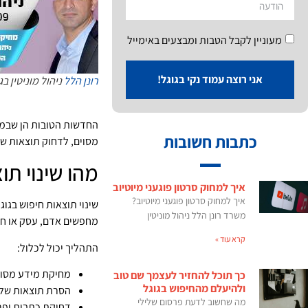
מעוניין לקבל הטבות ומבצעים באימייל
אני רוצה עמוד נקי בגוגל!
רונן הלל
ניהול מוניטין בג
החדשות הטובות הן שבמק
כתבות חשובות
מסוים, לדחוק תוצאות של
מהו שינוי תו
איך למחוק סרטון פוגעני מיוטיוב
איך למחוק סרטון פוגעני מיוטיוב?
שינוי תוצאות חיפוש בג
משרד רונן הלל ניהול מוניטין
מחפשים אדם, עסק או חב
קרא עוד »
התהליך יכול לכלול:
מחיקת מידע מסוי
כך תוכל להחזיר לעצמך שם טוב
ולהיעלם מהחיפוש בגוגל
הסרת תוצאות שלי
מה שחשוב לדעת פרסום שלילי
דחיקת כתבות ופר