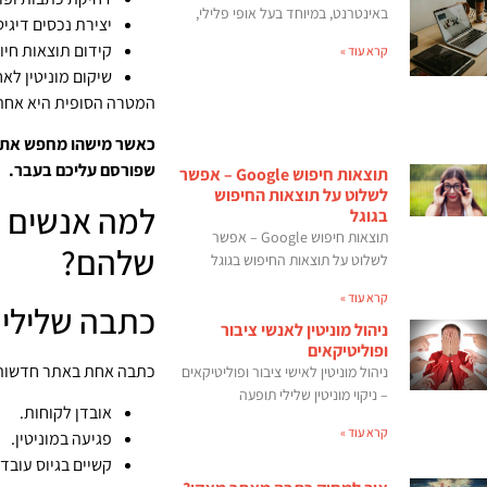
באינטרנט, במיוחד בעל אופי פלילי,
יצירת נכסים דיגי
קידום תוצאות חיוב
קרא עוד »
שיקום מוניטין לא
המטרה הסופית היא אחת
כאשר מישהו מחפש אתכם
שפורסם עליכם בעבר.
תוצאות חיפוש Google – אפשר
לשלוט על תוצאות החיפוש
למה אנשים ר
בגוגל
תוצאות חיפוש Google – אפשר
שלהם?
לשלוט על תוצאות החיפוש בגוגל
קרא עוד »
כתבה שלילי
ניהול מוניטין לאנשי ציבור
ופוליטיקאים
כתבה אחת באתר חדשות ג
ניהול מוניטין לאישי ציבור ופוליטיקאים
– ניקוי מוניטין שלילי תופעה
אובדן לקוחות.
קרא עוד »
פגיעה במוניטין.
קשיים בגיוס עובדי