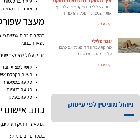
איך למחוק כתבה מאתר מאקו?
ירידה בהכנסות.
כתבה שלילית במאקו עלולה לרדוף
אובדן הזדמנויות 
אותך שנים. כך תוכל להתמודד
מעצר שפורס
קרא עוד »
במקרים רבים אנשים נעצ
עבר פלילי
נשארה בגוגל.
מחיקת עבר פלילי מגוגל אם כתבו
עלייך משהו באינטרנט –
הנזק עלול להימשך שנים
קרא עוד »
קושי למצוא עבודה
בעיות בקבלת אשר
פגיעה במשפחה.
פגיעה בזוגיות.
פגיעה בעסק.
ניהול מוניטין לפי עיסוק
כתב אישום י
גם כאשר התיק הסתיים, נ
במקרים רבים ניתן: