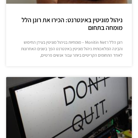
ניהול מוניטין באינטרנט: הכירו את רונן הלל
מומחה בתחום
רונן הלל ו־Monitin Net – מומחיות בניהול מוניטין בעידן החיפוש
והבינה המלאכותית ניהול מוניטין באינטרנט הפך בשנים האחרונות
לאחד התחומים הקריטיים ביותר עבור אנשים פרטיים,