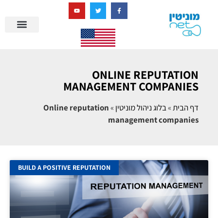
בניית מציאות דיגיטלית + AI
מרכז הידע של מוניטין נט
הבלוג שלנו
ניהול מוניטין
סיפורי הצלחה
ניהול ביקורות
שאלות ותשובות
ONLINE REPUTATION
MANAGEMENT COMPANIES
דף הבית
»
בלוג ניהול מוניטין
»
Online reputation
management companies
BUILD A POSITIVE REPUTATION