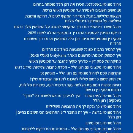
ניהול מוניטין באינטרנט: הכירו את רונן הלל מומחה בתחום
10 טיפים חשובים לשמירה על המוניטין האישי ברשת
תוצאות שליליות בגוגל: המדריך המקיף לטיפול, דחיקה והשבת
השליטה על המוניטין הדיגיטלי שלכם
ניהול משבר דיגיטלי: המדריך המקצועי להגנה על המוניטין שלך ברשת
בדיקת מוניטין לעסקים: המדריך המקצועי המלא לשנת 2025
פסקי דין חוסמים שידוכים: רונן הלל ממוניטין נט מדריך משפחות
חרדיות
איך להסיר כתבות מגוגל שפוגעות בשידוכים חרדיים
איך למחוק תמונות וסרטונים מאתר OnlyFans (אונלי פאנס)
מחיקה של פסק דין – מדריך מקיף להגנה על המוניטין האישי
ניהול מוניטין מקצועי עם רונן הלל – הסרת כתבות שליליות ומידע רגיש
פתרונות קסם לניהול מוניטין עם רונן הלל – מוניטין נט
אל תיתן לשום פרסום שלילי להיכנס לתודעה הציבורית שלך!
בעיות נפוצות המונעות הצלחה עקב תדמית רעה, ביקורות שליליות,
כתבות ופסקי דין ברשת
ניהול מוניטין לפני משבר – איך להיערך מראש ולשרוד כל "חורף"
בעסקים | רונן הלל
ניהול מוניטין? כך ננקה לך את התוצאות השליליות
ניהול מוניטין ברשת – איך זה מחובר ל־5 התחומים הכי חשובים בחיים |
רונן הלל
ניהול מוניטין בזמן מיתון
ניהול מוניטין מקצועי עם רונן הלל – הפתרונות המדויקים ללקוחות