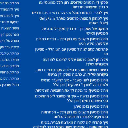
פסקי דין חוסמים שידוכים: רונן הלל ממוניטין נט
מחיקת כתבות מ
מדריך משפחות חרדיות
איך להתמודד מ
איך להסיר כתבות מגוגל שפוגעות בשידוכים חרדיים
איך להיות ראשו
איך למחוק תמונות וסרטונים מאתר OnlyFans
דחיקת אזכורים
(אונלי פאנס)
הסיר תוצאות ש
מחיקה של פסק דין – מדריך מקיף להגנה על
המוניטין האישי
הסר פסקי דין
ניהול מוניטין מקצועי עם רונן הלל – הסרת כתבות
הסרה של ביקור
שליליות ומידע רגיש
יצירת ערך ויק
פתרונות קסם לניהול מוניטין עם רונן הלל – מוניטין
מחיקת טוקבקי
נט
אל תיתן לשום פרסום שלילי להיכנס לתודעה
מחיקת כתבה 
הציבורית שלך!
מחיקת מידע 
בעיות נפוצות המונעות הצלחה עקב תדמית רעה,
מחיקת פרופיל 
ביקורות שליליות, כתבות ופסקי דין ברשת
מחיקת תיקים 
ניהול מוניטין לפני משבר – איך להיערך מראש
ולשרוד כל "חורף" בעסקים | רונן הלל
ניהול מוניטין 
ניהול מוניטין? כך ננקה לך את התוצאות השליליות
ניהול מוניטין ברשת – איך זה מחובר ל־5 התחומים
הכי חשובים בחיים | רונן הלל
ניהול מוניטין בזמן מיתון
ניהול מוניטין מקצועי עם רונן הלל – הפתרונות
המדויקים ללקוחות מחויבים להצלחה
איך פתרתי ל-3 לקוחות מארצות הברית בעיות
מוניטין שונות – המוצרים שאני מציע בדרך להצלחה