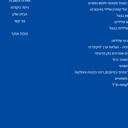
שאלות ותשובות
גוגל וממנועי חיפוש נוספים
ניהול ביקורות
ול קמפיין שלילי באינטרנט
הבלוג שלנו
ן בגוגל
צור קשר
 שליליים
ליליות בגוגל
מפת אתר
ות שליליות
יפיה – העלאת ערך לויקיפדיה
ם שגורמים נזק תדמיתי
מאתר גדול
משפטי
מזוייף בפייסבוק ריכוז כתבות והמלצות
משפטיים
לקוחות חו"ל