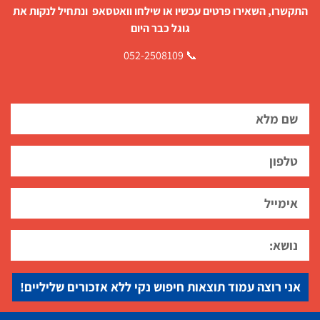
התקשרו, השאירו פרטים עכשיו או שילחו וואטסאפ ונתחיל לנקות את
גוגל כבר היום
📞 052-2508109
אני רוצה עמוד תוצאות חיפוש נקי ללא אזכורים שליליים!