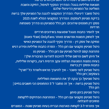
תוצאות שליליות בגוגל: המדריך המקיף לטיפול, דחיקה והשבת
השליטה על המוניטין הדיגיטלי שלכם
ניהול משבר דיגיטלי: המדריך המקצועי להגנה על המוניטין שלך ברשת
בדיקת מוניטין לעסקים: המדריך המקצועי המלא לשנת 2025
פסקי דין חוסמים שידוכים: רונן הלל ממוניטין נט מדריך משפחות
חרדיות
איך להסיר כתבות מגוגל שפוגעות בשידוכים חרדיים
איך למחוק תמונות וסרטונים מאתר OnlyFans (אונלי פאנס)
מחיקה של פסק דין – מדריך מקיף להגנה על המוניטין האישי
ניהול מוניטין מקצועי עם רונן הלל – הסרת כתבות שליליות ומידע רגיש
פתרונות קסם לניהול מוניטין עם רונן הלל – מוניטין נט
אל תיתן לשום פרסום שלילי להיכנס לתודעה הציבורית שלך!
בעיות נפוצות המונעות הצלחה עקב תדמית רעה, ביקורות שליליות,
כתבות ופסקי דין ברשת
ניהול מוניטין לפני משבר – איך להיערך מראש ולשרוד כל "חורף"
בעסקים | רונן הלל
ניהול מוניטין? כך ננקה לך את התוצאות השליליות
ניהול מוניטין ברשת – איך זה מחובר ל־5 התחומים הכי חשובים בחיים |
רונן הלל
ניהול מוניטין בזמן מיתון
ניהול מוניטין מקצועי עם רונן הלל – הפתרונות המדויקים ללקוחות
מחויבים להצלחה
איך פתרתי ל-3 לקוחות מארצות הברית בעיות מוניטין שונות – המוצרים