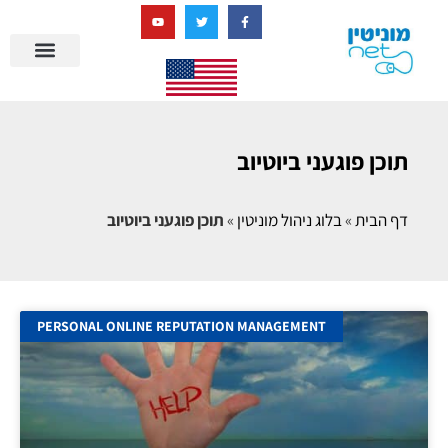
בניית מציאות דיגיטלית + AI
מרכז הידע של מוניטין נט
הבלוג שלנו
ניהול מוניטין
סיפורי הצלחה
ניהול ביקורות
שאלות ותשובות
תוכן פוגעני ביוטיוב
דף הבית
»
בלוג ניהול מוניטין
»
תוכן פוגעני ביוטיוב
PERSONAL ONLINE REPUTATION MANAGEMENT