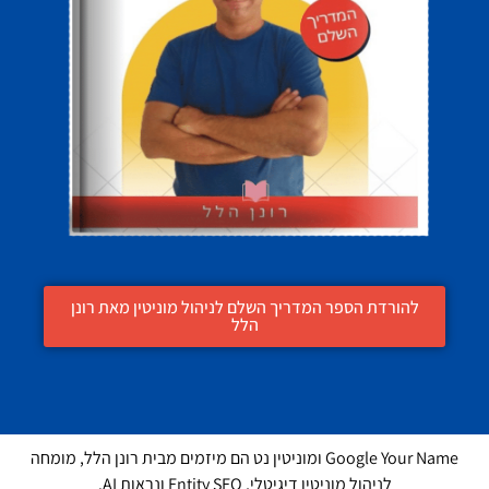
להורדת הספר המדריך השלם לניהול מוניטין מאת רונן
הלל
Google Your Name ומוניטין נט הם מיזמים מבית רונן הלל, מומחה
לניהול מוניטין דיגיטלי, Entity SEO ונראות AI.