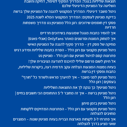
תוצאות שליליות בגוגל: המדריך המקיף לטיפול, דחיקה והשבת
השליטה על המוניטין הדיגיטלי שלכם
ניהול משבר דיגיטלי: המדריך המקצועי להגנה על המוניטין שלך ברשת
בדיקת מוניטין לעסקים: המדריך המקצועי המלא לשנת 2025
פסקי דין חוסמים שידוכים: רונן הלל ממוניטין נט מדריך משפחות
חרדיות
איך להסיר כתבות מגוגל שפוגעות בשידוכים חרדיים
איך למחוק תמונות וסרטונים מאתר OnlyFans (אונלי פאנס)
מחיקה של פסק דין – מדריך מקיף להגנה על המוניטין האישי
ניהול מוניטין מקצועי עם רונן הלל – הסרת כתבות שליליות ומידע רגיש
פתרונות קסם לניהול מוניטין עם רונן הלל – מוניטין נט
אל תיתן לשום פרסום שלילי להיכנס לתודעה הציבורית שלך!
בעיות נפוצות המונעות הצלחה עקב תדמית רעה, ביקורות שליליות,
כתבות ופסקי דין ברשת
ניהול מוניטין לפני משבר – איך להיערך מראש ולשרוד כל "חורף"
בעסקים | רונן הלל
ניהול מוניטין? כך ננקה לך את התוצאות השליליות
ניהול מוניטין ברשת – איך זה מחובר ל־5 התחומים הכי חשובים בחיים |
רונן הלל
ניהול מוניטין בזמן מיתון
ניהול מוניטין מקצועי עם רונן הלל – הפתרונות המדויקים ללקוחות
מחויבים להצלחה
איך פתרתי ל-3 לקוחות מארצות הברית בעיות מוניטין שונות – המוצרים
שאני מציע בדרך להצלחה