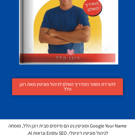
להורדת הספר המדריך השלם לניהול מוניטין מאת רונן
הלל
Google Your Name ומוניטין נט הם מיזמים מבית רונן הלל, מומחה
לניהול מוניטין דיגיטלי, Entity SEO ונראות AI.