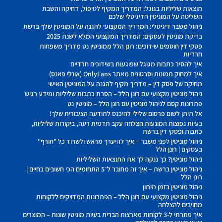
תוצאות שליליות בגוגל: המדריך המקיף לטיפול, דחיקה והשבת
השליטה על המוניטין הדיגיטלי שלכם
ניהול משבר דיגיטלי: המדריך המקצועי להגנה על המוניטין שלך ברשת
בדיקת מוניטין לעסקים: המדריך המקצועי המלא לשנת 2025
פסקי דין חוסמים שידוכים: רונן הלל ממוניטין נט מדריך משפחות
חרדיות
איך להסיר כתבות מגוגל שפוגעות בשידוכים חרדיים
איך למחוק תמונות וסרטונים מאתר OnlyFans (אונלי פאנס)
מחיקה של פסק דין – מדריך מקיף להגנה על המוניטין האישי
ניהול מוניטין מקצועי עם רונן הלל – הסרת כתבות שליליות ומידע רגיש
פתרונות קסם לניהול מוניטין עם רונן הלל – מוניטין נט
אל תיתן לשום פרסום שלילי להיכנס לתודעה הציבורית שלך!
בעיות נפוצות המונעות הצלחה עקב תדמית רעה, ביקורות שליליות,
כתבות ופסקי דין ברשת
ניהול מוניטין לפני משבר – איך להיערך מראש ולשרוד כל "חורף"
בעסקים | רונן הלל
ניהול מוניטין? כך ננקה לך את התוצאות השליליות
ניהול מוניטין ברשת – איך זה מחובר ל־5 התחומים הכי חשובים בחיים |
רונן הלל
ניהול מוניטין בזמן מיתון
ניהול מוניטין מקצועי עם רונן הלל – הפתרונות המדויקים ללקוחות
מחויבים להצלחה
איך פתרתי ל-3 לקוחות מארצות הברית בעיות מוניטין שונות – המוצרים