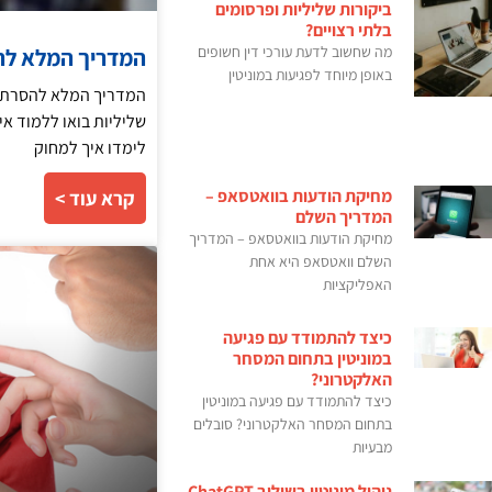
ביקורות שליליות ופרסומים
בלתי רצויים?
מה שחשוב לדעת עורכי דין חשופים
המדריך המלא להס
באופן מיוחד לפגיעות במוניטין
המדריך המלא להסרת תו
שליליות בואו ללמוד אי
לימדו איך למחוק
מחיקת הודעות בוואטסאפ –
קרא עוד >
המדריך השלם
מחיקת הודעות בוואטסאפ – המדריך
השלם וואטסאפ היא אחת
האפליקציות
כיצד להתמודד עם פגיעה
במוניטין בתחום המסחר
האלקטרוני?
כיצד להתמודד עם פגיעה במוניטין
בתחום המסחר האלקטרוני? סובלים
מבעיות
ניהול מוניטין בשילוב ChatGPT