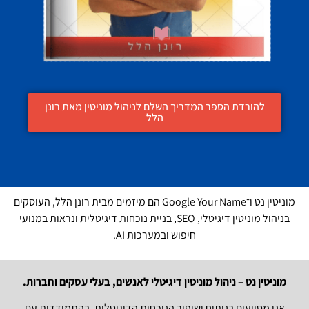
להורדת הספר המדריך השלם לניהול מוניטין מאת רונן
הלל
מוניטין נט ו־Google Your Name הם מיזמים מבית רונן הלל, העוסקים
בניהול מוניטין דיגיטלי, SEO, בניית נוכחות דיגיטלית ונראות במנועי
חיפוש ובמערכות AI.
מוניטין נט – ניהול מוניטין דיגיטלי לאנשים, בעלי עסקים וחברות.
אנו מסייעים בניתוח ושיפור הנוכחות הדיגיטלית, בהתמודדות עם