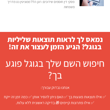
פסקי דין חוסמים שידוכים: רונן הלל ממוניטין נט מדריך
משפחות
נמאס לך לראות תוצאות שליליות
בגוגל? הגיע הזמן לעצור את זה!
חיפוש השם שלך בגוגל פוגע
בך?
אנחנו נבדוק עבורך:
✅ אילו תוצאות פוגעות בך ✅ האם ניתן להסיר אותן ✅ כמה זמן זה ייקח
✅ אילו פתרונות קיימים 🎁 בדיקה ראשונית ללא עלות.