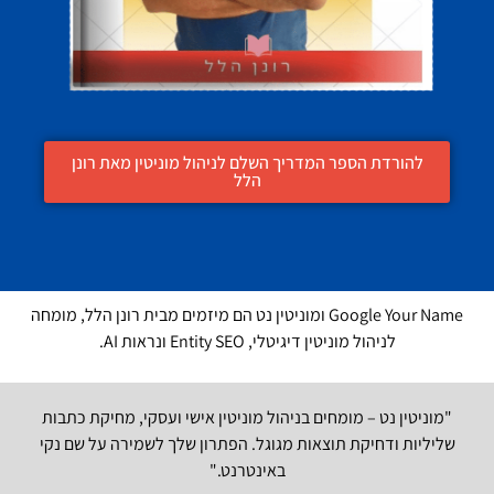
להורדת הספר המדריך השלם לניהול מוניטין מאת רונן
הלל
Google Your Name ומוניטין נט הם מיזמים מבית רונן הלל, מומחה
לניהול מוניטין דיגיטלי, Entity SEO ונראות AI.
"מוניטין נט – מומחים בניהול מוניטין אישי ועסקי, מחיקת כתבות
שליליות ודחיקת תוצאות מגוגל. הפתרון שלך לשמירה על שם נקי
באינטרנט."