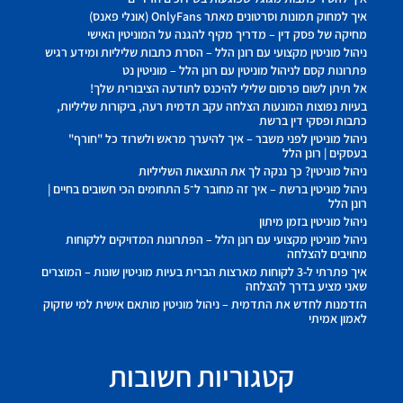
איך למחוק תמונות וסרטונים מאתר OnlyFans (אונלי פאנס)
מחיקה של פסק דין – מדריך מקיף להגנה על המוניטין האישי
ניהול מוניטין מקצועי עם רונן הלל – הסרת כתבות שליליות ומידע רגיש
פתרונות קסם לניהול מוניטין עם רונן הלל – מוניטין נט
אל תיתן לשום פרסום שלילי להיכנס לתודעה הציבורית שלך!
בעיות נפוצות המונעות הצלחה עקב תדמית רעה, ביקורות שליליות,
כתבות ופסקי דין ברשת
ניהול מוניטין לפני משבר – איך להיערך מראש ולשרוד כל "חורף"
בעסקים | רונן הלל
ניהול מוניטין? כך ננקה לך את התוצאות השליליות
ניהול מוניטין ברשת – איך זה מחובר ל־5 התחומים הכי חשובים בחיים |
רונן הלל
ניהול מוניטין בזמן מיתון
ניהול מוניטין מקצועי עם רונן הלל – הפתרונות המדויקים ללקוחות
מחויבים להצלחה
איך פתרתי ל-3 לקוחות מארצות הברית בעיות מוניטין שונות – המוצרים
שאני מציע בדרך להצלחה
הזדמנות לחדש את התדמית – ניהול מוניטין מותאם אישית למי שזקוק
לאמון אמיתי
קטגוריות חשובות