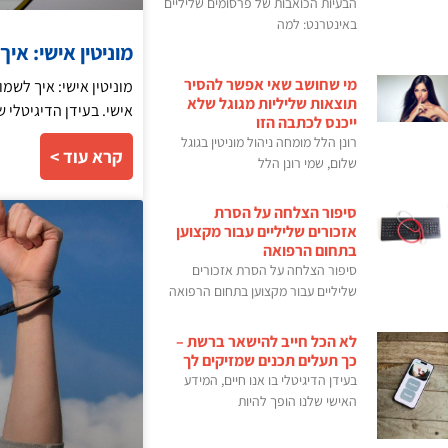
הבעיות הכואבות של פרסומים שליליים
באינטרנט: למה
מוניטין אישי: א
מי שחושב שאי אפשר להסיר
מוניטין אישי: איך לשמ
תוצאות שליליות מגוגל שלא
אישי. בעידן הדיגיטלי 
ייכנס לכתבה הזו
רונן הלל מומחה ניהול מוניטין בגוגל
קרא עוד >
שלום, שמי רונן הלל
סיפור הצלחה על הסרת
אזכורים שליליים עבור מקצוען
בתחום הרפואה
סיפור הצלחה על הסרת אזכורים
שליליים עבור מקצוען בתחום הרפואה
לא הכל חייב להישאר ברשת –
כך תעלים תכנים שמזיקים לך
בעידן הדיגיטלי בו אנו חיים, המידע
האישי שלנו הופך להיות