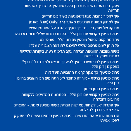
פסקי דין חוסמים שידוכים: רונן הלל ממוניטין נט מדריך משפחות
חרדיות
איך להסיר כתבות מגוגל שפוגעות בשידוכים חרדיים
איך למחוק תמונות וסרטונים מאתר OnlyFans (אונלי פאנס)
מחיקה של פסק דין – מדריך מקיף להגנה על המוניטין האישי
ניהול מוניטין מקצועי עם רונן הלל – הסרת כתבות שליליות ומידע רגיש
פתרונות קסם לניהול מוניטין עם רונן הלל – מוניטין נט
אל תיתן לשום פרסום שלילי להיכנס לתודעה הציבורית שלך!
בעיות נפוצות המונעות הצלחה עקב תדמית רעה, ביקורות שליליות,
כתבות ופסקי דין ברשת
ניהול מוניטין לפני משבר – איך להיערך מראש ולשרוד כל "חורף"
בעסקים | רונן הלל
ניהול מוניטין? כך ננקה לך את התוצאות השליליות
ניהול מוניטין ברשת – איך זה מחובר ל־5 התחומים הכי חשובים בחיים |
רונן הלל
ניהול מוניטין בזמן מיתון
ניהול מוניטין מקצועי עם רונן הלל – הפתרונות המדויקים ללקוחות
מחויבים להצלחה
איך פתרתי ל-3 לקוחות מארצות הברית בעיות מוניטין שונות – המוצרים
שאני מציע בדרך להצלחה
הזדמנות לחדש את התדמית – ניהול מוניטין מותאם אישית למי שזקוק
לאמון אמיתי