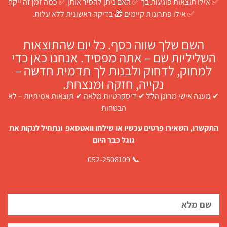
✅ אילו תוצאות פוגעות בך ✅ האם ניתן להסיר אותן ✅ כמה זמן זה ייקח
✅ אילו פתרונות קיימים 🎁 בדיקה ראשונית ללא עלות.
השם שלך שווה כסף. כל יום שהתוצאות
השליליות שם – אתה מפסיד. אנחנו כאן כדי
למחוק, לדחוק ולבנות לך תדמית חדשה –
נקייה, חזקה ומנצחת.
✔ מענה אישי מרונן הלל ✔ דיסקרטיות מלאה ✔ תוצאות אמיתיות – לא
הבטחות
התקשרו, השאירו פרטים עכשיו או שילחו וואטסאפ ונתחיל לנקות את
גוגל כבר היום
📞 052-2508109