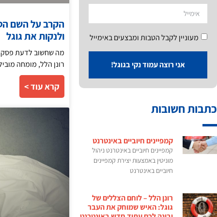
הקרב על השם הטוב
ולנקות את גוגל
מעוניין לקבל הטבות ומבצעים באימייל
מה שחשוב לדעת פסק דין
רונן הלל, מומחה מובי
אני רוצה עמוד נקי בגוגל!
קרא עוד >
כתבות חשובות
קמפיינים חיוביים באינטרנט
קמפיינים חיוביים באינטרנט ניהול
מוניטין באמצעות יצירת קמפיינים
חיוביים באינטרנט
רונן הלל – לוחם הצללים של
גוגל: האיש שמוחק את העבר
ובונה לכם עתיד חדש באינטרנט