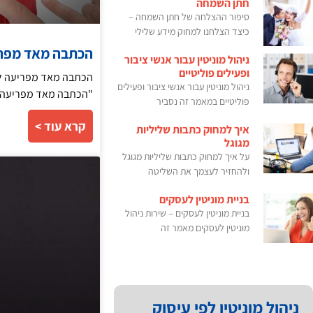
חתן השמחה
סיפור ההצלחה של חתן השמחה –
כיצד הצלחנו למחוק מידע שלילי
הכתבה מאד מפרי
ניהול מוניטין עבור אנשי ציבור
ופעילים פוליטיים
הכתבה מאד מפריעה לי 
ניהול מוניטין עבור אנשי ציבור ופעילים
"הכתבה מאד מפריעה לי
פוליטיים במאמר זה נסביר
קרא עוד >
איך למחוק כתבות שליליות
מגוגל
על איך למחוק כתבות שליליות מגוגל
ולהחזיר לעצמך את השליטה
בניית מוניטין לעסקים
בניית מוניטין לעסקים – שירות ניהול
מוניטין לעסקים מאמר זה
ניהול מוניטין לפי עיסוק