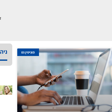
ד
ניהו
מוניטין נט