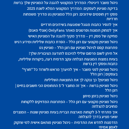
ניהול משבר דיגיטלי: המדריך המקצועי להגנה על המוניטין שלך ברשת
בדיקת מוניטין לעסקים: המדריך המקצועי המלא לשנת 2025
פסקי דין חוסמים שידוכים: רונן הלל ממוניטין נט מדריך משפחות
חרדיות
איך להסיר כתבות מגוגל שפוגעות בשידוכים חרדיים
איך למחוק תמונות וסרטונים מאתר OnlyFans (אונלי פאנס)
מחיקה של פסק דין – מדריך מקיף להגנה על המוניטין האישי
ניהול מוניטין מקצועי עם רונן הלל – הסרת כתבות שליליות ומידע רגיש
פתרונות קסם לניהול מוניטין עם רונן הלל – מוניטין נט
אל תיתן לשום פרסום שלילי להיכנס לתודעה הציבורית שלך!
בעיות נפוצות המונעות הצלחה עקב תדמית רעה, ביקורות שליליות,
כתבות ופסקי דין ברשת
ניהול מוניטין לפני משבר – איך להיערך מראש ולשרוד כל "חורף"
בעסקים | רונן הלל
ניהול מוניטין? כך ננקה לך את התוצאות השליליות
ניהול מוניטין ברשת – איך זה מחובר ל־5 התחומים הכי חשובים בחיים |
רונן הלל
ניהול מוניטין בזמן מיתון
ניהול מוניטין מקצועי עם רונן הלל – הפתרונות המדויקים ללקוחות
מחויבים להצלחה
איך פתרתי ל-3 לקוחות מארצות הברית בעיות מוניטין שונות – המוצרים
שאני מציע בדרך להצלחה
הזדמנות לחדש את התדמית – ניהול מוניטין מותאם אישית למי שזקוק
לאמון אמיתי