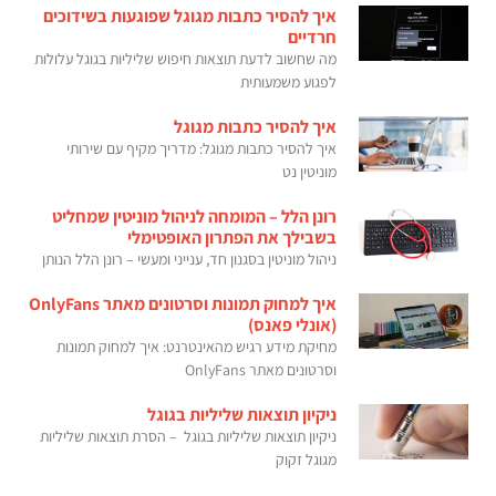
איך להסיר כתבות מגוגל שפוגעות בשידוכים
חרדיים
מה שחשוב לדעת תוצאות חיפוש שליליות בגוגל עלולות
לפגוע משמעותית
איך להסיר כתבות מגוגל
איך להסיר כתבות מגוגל: מדריך מקיף עם שירותי
מוניטין נט
רונן הלל – המומחה לניהול מוניטין שמחליט
בשבילך את הפתרון האופטימלי
ניהול מוניטין בסגנון חד, ענייני ומעשי – רונן הלל הנותן
איך למחוק תמונות וסרטונים מאתר OnlyFans
(אונלי פאנס)
מחיקת מידע רגיש מהאינטרנט: איך למחוק תמונות
וסרטונים מאתר OnlyFans
ניקיון תוצאות שליליות בגוגל
ניקיון תוצאות שליליות בגוגל – הסרת תוצאות שליליות
מגוגל זקוק