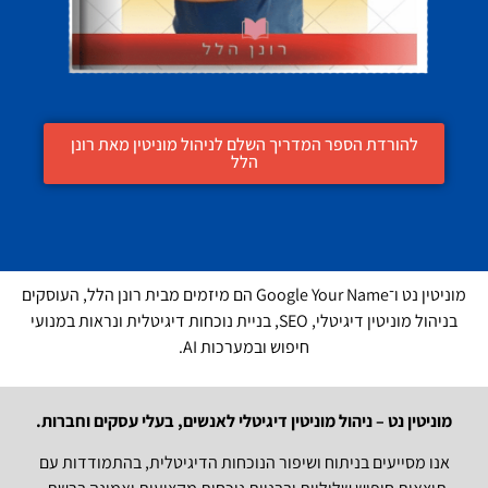
להורדת הספר המדריך השלם לניהול מוניטין מאת רונן
הלל
מוניטין נט ו־Google Your Name הם מיזמים מבית רונן הלל, העוסקים
בניהול מוניטין דיגיטלי, SEO, בניית נוכחות דיגיטלית ונראות במנועי
חיפוש ובמערכות AI.
מוניטין נט – ניהול מוניטין דיגיטלי לאנשים, בעלי עסקים וחברות.
אנו מסייעים בניתוח ושיפור הנוכחות הדיגיטלית, בהתמודדות עם