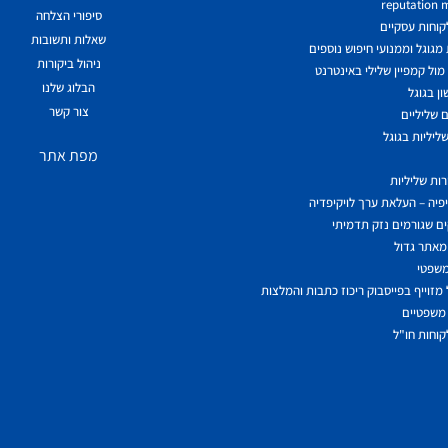
reputation
סיפורי הצלחה
לקוחות עסקיים
שאלות ותשובות
גוגל וממנועי חיפוש נוספים
ניהול ביקורות
ול קמפיין שלילי באינטרנט
הבלוג שלנו
ן בגוגל
צור קשר
 שליליים
ליליות בגוגל
מפת אתר
ות שליליות
יפיה – העלאת ערך לויקיפדיה
ם שגורמים נזק תדמיתי
מאתר גדול
משפטי
מזוייף בפייסבוק ריכוז כתבות והמלצות
משפטיים
לקוחות חו"ל