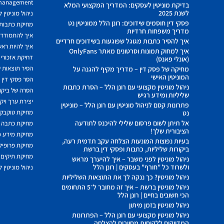
 management
בדיקת מוניטין לעסקים: המדריך המקצועי המלא
לשנת 2025
ניהול מוניטין 
פסקי דין חוסמים שידוכים: רונן הלל ממוניטין נט
מחיקת כתבות מ
מדריך משפחות חרדיות
איך להתמודד מ
איך להסיר כתבות מגוגל שפוגעות בשידוכים חרדיים
איך להיות ראשו
איך למחוק תמונות וסרטונים מאתר OnlyFans
דחיקת אזכורים
(אונלי פאנס)
הסיר תוצאות ש
מחיקה של פסק דין – מדריך מקיף להגנה על
המוניטין האישי
הסר פסקי דין
ניהול מוניטין מקצועי עם רונן הלל – הסרת כתבות
הסרה של ביקור
שליליות ומידע רגיש
יצירת ערך ויק
פתרונות קסם לניהול מוניטין עם רונן הלל – מוניטין
מחיקת טוקבקי
נט
אל תיתן לשום פרסום שלילי להיכנס לתודעה
מחיקת כתבה 
הציבורית שלך!
מחיקת מידע 
בעיות נפוצות המונעות הצלחה עקב תדמית רעה,
מחיקת פרופיל 
ביקורות שליליות, כתבות ופסקי דין ברשת
מחיקת תיקים 
ניהול מוניטין לפני משבר – איך להיערך מראש
ולשרוד כל "חורף" בעסקים | רונן הלל
ניהול מוניטין 
ניהול מוניטין? כך ננקה לך את התוצאות השליליות
ניהול מוניטין ברשת – איך זה מחובר ל־5 התחומים
הכי חשובים בחיים | רונן הלל
ניהול מוניטין בזמן מיתון
ניהול מוניטין מקצועי עם רונן הלל – הפתרונות
המדויקים ללקוחות מחויבים להצלחה