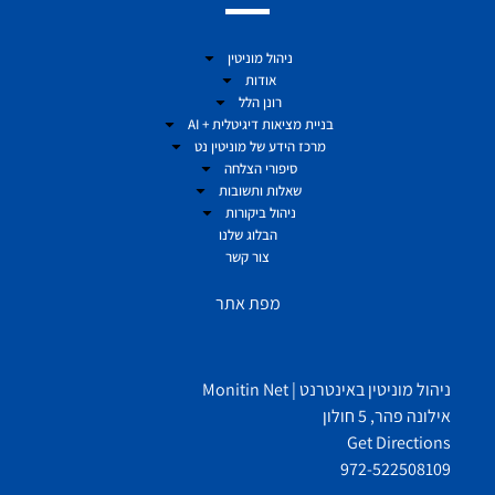
ניהול מוניטין
אודות
רונן הלל
בניית מציאות דיגיטלית + AI
מרכז הידע של מוניטין נט
סיפורי הצלחה
שאלות ותשובות
ניהול ביקורות
הבלוג שלנו
צור קשר
מפת אתר
ניהול מוניטין באינטרנט | Monitin Net
אילונה פהר, 5 חולון
Get Directions
972-522508109