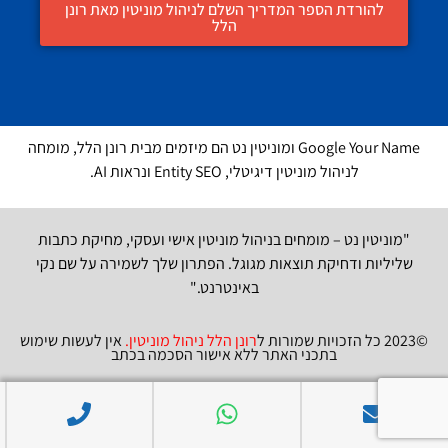
להורדת הספר המדריך השלם לניהול מוניטין מאת רונן
הלל
Google Your Name ומוניטין נט הם מיזמים מבית רונן הלל, מומחה
לניהול מוניטין דיגיטלי, Entity SEO ונראות AI.
"מוניטין נט – מומחים בניהול מוניטין אישי ועסקי, מחיקת כתבות
שליליות ודחיקת תוצאות מגוגל. הפתרון שלך לשמירה על שם נקי
באינטרנט."
©2023 כל הזכויות שמורות ל
רונן הלל ניהול מוניטין
.
אין לעשות שימוש
בתכני האתר ללא אישור הסכמה בכתב