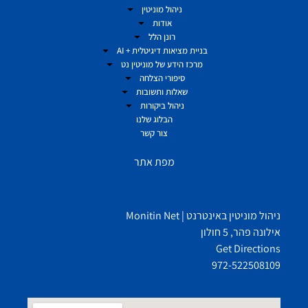
ניהול מוניטין
אודות
רונן הלל
בניית מציאות דיגיטלית + AI
מרכז הידע של מוניטין נט
סיפורי הצלחה
שאלות ותשובות
ניהול ביקורות
הבלוג שלנו
צור קשר
מפת אתר
ניהול מוניטין באינטרנט | Monitin Net
אילונה פהר, 5 חולון
Get Directions
972-522508109