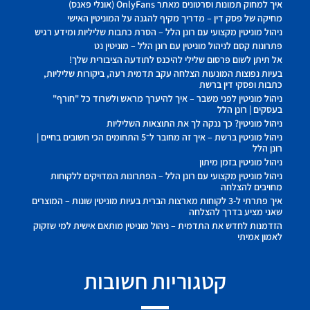
איך למחוק תמונות וסרטונים מאתר OnlyFans (אונלי פאנס)
מחיקה של פסק דין – מדריך מקיף להגנה על המוניטין האישי
ניהול מוניטין מקצועי עם רונן הלל – הסרת כתבות שליליות ומידע רגיש
פתרונות קסם לניהול מוניטין עם רונן הלל – מוניטין נט
אל תיתן לשום פרסום שלילי להיכנס לתודעה הציבורית שלך!
בעיות נפוצות המונעות הצלחה עקב תדמית רעה, ביקורות שליליות,
כתבות ופסקי דין ברשת
ניהול מוניטין לפני משבר – איך להיערך מראש ולשרוד כל "חורף"
בעסקים | רונן הלל
ניהול מוניטין? כך ננקה לך את התוצאות השליליות
ניהול מוניטין ברשת – איך זה מחובר ל־5 התחומים הכי חשובים בחיים |
רונן הלל
ניהול מוניטין בזמן מיתון
ניהול מוניטין מקצועי עם רונן הלל – הפתרונות המדויקים ללקוחות
מחויבים להצלחה
איך פתרתי ל-3 לקוחות מארצות הברית בעיות מוניטין שונות – המוצרים
שאני מציע בדרך להצלחה
הזדמנות לחדש את התדמית – ניהול מוניטין מותאם אישית למי שזקוק
לאמון אמיתי
קטגוריות חשובות