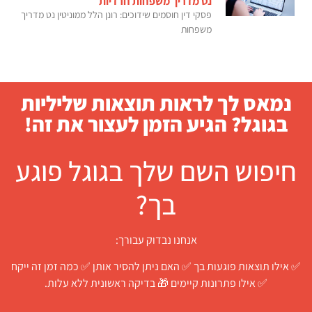
נט מדריך משפחות חרדיות
פסקי דין חוסמים שידוכים: רונן הלל ממוניטין נט מדריך
משפחות
נמאס לך לראות תוצאות שליליות
בגוגל? הגיע הזמן לעצור את זה!
חיפוש השם שלך בגוגל פוגע
בך?
אנחנו נבדוק עבורך:
✅ אילו תוצאות פוגעות בך ✅ האם ניתן להסיר אותן ✅ כמה זמן זה ייקח
✅ אילו פתרונות קיימים 🎁 בדיקה ראשונית ללא עלות.