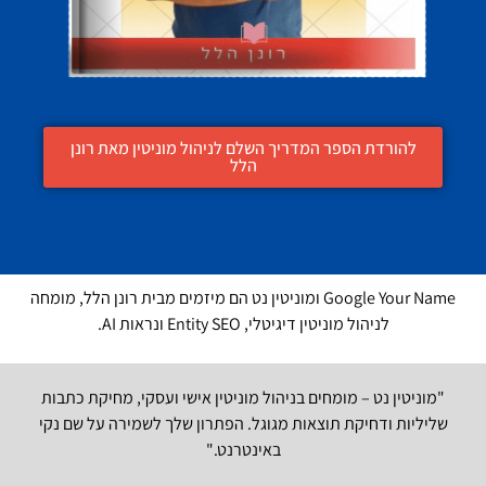
להורדת הספר המדריך השלם לניהול מוניטין מאת רונן
הלל
Google Your Name ומוניטין נט הם מיזמים מבית רונן הלל, מומחה
לניהול מוניטין דיגיטלי, Entity SEO ונראות AI.
"מוניטין נט – מומחים בניהול מוניטין אישי ועסקי, מחיקת כתבות
שליליות ודחיקת תוצאות מגוגל. הפתרון שלך לשמירה על שם נקי
באינטרנט."