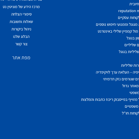
יובית
מרכז הידע של מוניטין נט
reputation
סיפורי הצלחה
לקוחות עסקיים
שאלות ותשובות
גוגל וממנועי חיפוש נוספים
ניהול ביקורות
ול קמפיין שלילי באינטרנט
הבלוג שלנו
ן בגוגל
צור קשר
 שליליים
ליליות בגוגל
מפת אתר
ות שליליות
יפיה – העלאת ערך לויקיפדיה
ם שגורמים נזק תדמיתי
מאתר גדול
משפטי
מזוייף בפייסבוק ריכוז כתבות והמלצות
משפטיים
לקוחות חו"ל