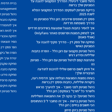
ניהול משבר דיגיטלי: המדריך המקצועי להגנה על
בניית תדמית ח
המוניטין שלך ברשת
 management
בדיקת מוניטין לעסקים: המדריך המקצועי המלא
לשנת 2025
ניהול מוניטין 
פסקי דין חוסמים שידוכים: רונן הלל ממוניטין נט
מחיקת כתבות מ
מדריך משפחות חרדיות
איך להתמודד מ
איך להסיר כתבות מגוגל שפוגעות בשידוכים חרדיים
איך להיות ראשו
איך למחוק תמונות וסרטונים מאתר OnlyFans
דחיקת אזכורים
(אונלי פאנס)
הסיר תוצאות ש
מחיקה של פסק דין – מדריך מקיף להגנה על
המוניטין האישי
הסר פסקי דין
ניהול מוניטין מקצועי עם רונן הלל – הסרת כתבות
הסרה של ביקור
שליליות ומידע רגיש
יצירת ערך ויק
פתרונות קסם לניהול מוניטין עם רונן הלל – מוניטין
מחיקת טוקבקי
נט
אל תיתן לשום פרסום שלילי להיכנס לתודעה
מחיקת כתבה 
הציבורית שלך!
מחיקת מידע 
בעיות נפוצות המונעות הצלחה עקב תדמית רעה,
מחיקת פרופיל 
ביקורות שליליות, כתבות ופסקי דין ברשת
מחיקת תיקים 
ניהול מוניטין לפני משבר – איך להיערך מראש
ולשרוד כל "חורף" בעסקים | רונן הלל
ניהול מוניטין 
ניהול מוניטין? כך ננקה לך את התוצאות השליליות
ניהול מוניטין ברשת – איך זה מחובר ל־5 התחומים
הכי חשובים בחיים | רונן הלל
ניהול מוניטין בזמן מיתון