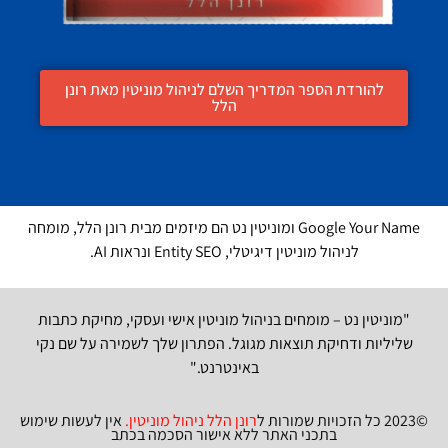
להורדת הספר המדריך השלם לניהול מוניטין מאת רונן
הלל
Google Your Name ומוניטין נט הם מיזמים מבית רונן הלל, מומחה
לניהול מוניטין דיגיטלי, Entity SEO ונראות AI.
"מוניטין נט – מומחים בניהול מוניטין אישי ועסקי, מחיקת כתבות
שליליות ודחיקת תוצאות מגוגל. הפתרון שלך לשמירה על שם נקי
באינטרנט."
©2023 כל הזכויות שמורות ל
רונן הלל ניהול מוניטין
.
אין לעשות שימוש
בתכני האתר ללא אישור הסכמה בכתב