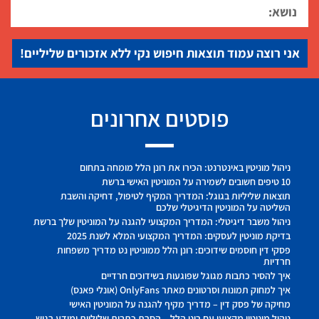
אני רוצה עמוד תוצאות חיפוש נקי ללא אזכורים שליליים!
פוסטים אחרונים
ניהול מוניטין באינטרנט: הכירו את רונן הלל מומחה בתחום
10 טיפים חשובים לשמירה על המוניטין האישי ברשת
תוצאות שליליות בגוגל: המדריך המקיף לטיפול, דחיקה והשבת
השליטה על המוניטין הדיגיטלי שלכם
ניהול משבר דיגיטלי: המדריך המקצועי להגנה על המוניטין שלך ברשת
בדיקת מוניטין לעסקים: המדריך המקצועי המלא לשנת 2025
פסקי דין חוסמים שידוכים: רונן הלל ממוניטין נט מדריך משפחות
חרדיות
איך להסיר כתבות מגוגל שפוגעות בשידוכים חרדיים
איך למחוק תמונות וסרטונים מאתר OnlyFans (אונלי פאנס)
מחיקה של פסק דין – מדריך מקיף להגנה על המוניטין האישי
ניהול מוניטין מקצועי עם רונן הלל – הסרת כתבות שליליות ומידע רגיש