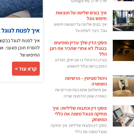
שלי) יש לך Google My
איך בונים שליטה על תוצאות
חיפוש גוגל
איך בונים שליטה על תוצאות חיפוש
איך לפנות לגוגל
גוגל. כיצד לשלוט על
איך לפנות לגוגל בבקש
פסקי הדין שלך עדיין מופיעים
להסרת תוכן פוגעני. א
בגוגל? לא אחרי שתכיר את רונן
הלל
החיפוש של
בעידן הדיגיטלי בו אנו חיים, המידע
הזמין ברשת עלול להשפיע
קרא עוד >
ניהול מוניטין – הרשימה
השחורה
אם פישלתם אתם בטח מכירים את
האמרה שאין הזדמנות שנייה
פסקי דין וכתבות שליליות: איך
מחיקה מגוגל משנה את כללי
המשחק
פסקי דין וכתבות שליליות: איך מחיקה
מגוגל משנה את כללי