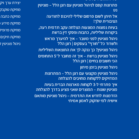
יצירת ערך ויק
פתרונות קסם לניהול מוניטין עם רונן הלל – מוניטין
מחיקת טוקבקי
נט
אל תיתן לשום פרסום שלילי להיכנס לתודעה
מחיקת כתבה 
הציבורית שלך!
מחיקת מידע 
בעיות נפוצות המונעות הצלחה עקב תדמית רעה,
מחיקת פרופיל 
ביקורות שליליות, כתבות ופסקי דין ברשת
מחיקת תיקים 
ניהול מוניטין לפני משבר – איך להיערך מראש
ולשרוד כל "חורף" בעסקים | רונן הלל
ניהול מוניטין 
ניהול מוניטין? כך ננקה לך את התוצאות השליליות
ניהול מוניטין ברשת – איך זה מחובר ל־5 התחומים
הכי חשובים בחיים | רונן הלל
ניהול מוניטין בזמן מיתון
ניהול מוניטין מקצועי עם רונן הלל – הפתרונות
המדויקים ללקוחות מחויבים להצלחה
איך פתרתי ל-3 לקוחות מארצות הברית בעיות
מוניטין שונות – המוצרים שאני מציע בדרך להצלחה
הזדמנות לחדש את התדמית – ניהול מוניטין מותאם
אישית למי שזקוק לאמון אמיתי