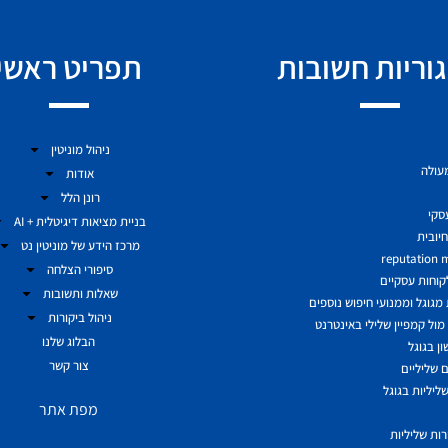
וריות חשובות
תפריט ראשי
ניהול מוניטין
מעולה
אודות
רונן הלל
עסקי
בניית מציאות דיגיטלית + AI
יובית
מרכז הידע של מוניטין נט
reputation
סיפורי הצלחה
לקוחות עסקיים
שאלות ותשובות
גוגל וממנועי חיפוש נוספים
ניהול ביקורות
ול קמפיין שלילי באינטרנט
הבלוג שלנו
ן בגוגל
צור קשר
 שליליים
ליליות בגוגל
מפת אתר
ות שליליות