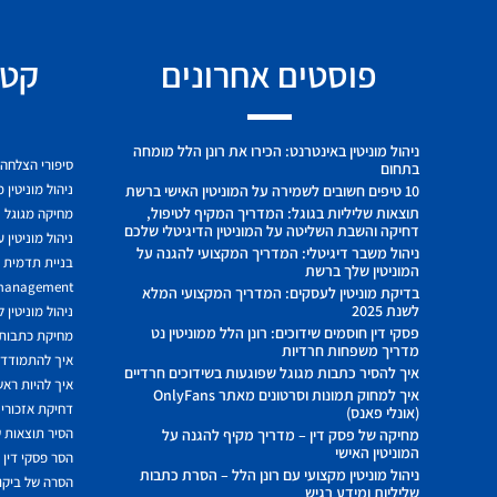
פוסטים אחרונים
קטג
ניהול מוניטין באינטרנט: הכירו את רונן הלל מומחה
סיפורי הצלחה
בתחום
ניהול מוניטין 
10 טיפים חשובים לשמירה על המוניטין האישי ברשת
תוצאות שליליות בגוגל: המדריך המקיף לטיפול,
מחיקה מגוגל
דחיקה והשבת השליטה על המוניטין הדיגיטלי שלכם
ניהול מוניטין 
ניהול משבר דיגיטלי: המדריך המקצועי להגנה על
בניית תדמית ח
המוניטין שלך ברשת
 management
בדיקת מוניטין לעסקים: המדריך המקצועי המלא
לשנת 2025
ניהול מוניטין 
פסקי דין חוסמים שידוכים: רונן הלל ממוניטין נט
מחיקת כתבות מ
מדריך משפחות חרדיות
איך להתמודד מ
איך להסיר כתבות מגוגל שפוגעות בשידוכים חרדיים
איך להיות ראשו
איך למחוק תמונות וסרטונים מאתר OnlyFans
דחיקת אזכורים
(אונלי פאנס)
הסיר תוצאות ש
מחיקה של פסק דין – מדריך מקיף להגנה על
המוניטין האישי
הסר פסקי דין
ניהול מוניטין מקצועי עם רונן הלל – הסרת כתבות
הסרה של ביקור
שליליות ומידע רגיש