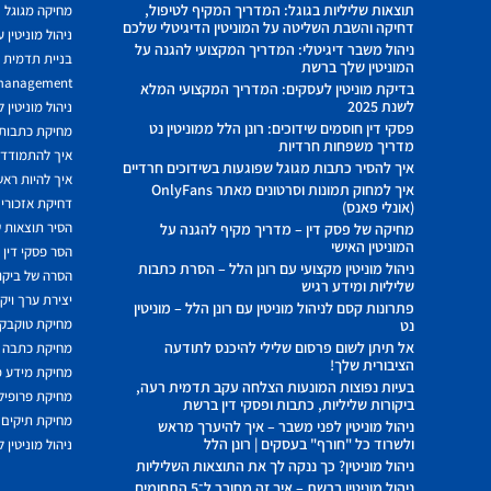
תוצאות שליליות בגוגל: המדריך המקיף לטיפול,
מחיקה מגוגל
דחיקה והשבת השליטה על המוניטין הדיגיטלי שלכם
ניהול מוניטין 
ניהול משבר דיגיטלי: המדריך המקצועי להגנה על
בניית תדמית ח
המוניטין שלך ברשת
 management
בדיקת מוניטין לעסקים: המדריך המקצועי המלא
לשנת 2025
ניהול מוניטין 
פסקי דין חוסמים שידוכים: רונן הלל ממוניטין נט
מחיקת כתבות מ
מדריך משפחות חרדיות
איך להתמודד מ
איך להסיר כתבות מגוגל שפוגעות בשידוכים חרדיים
איך להיות ראשו
איך למחוק תמונות וסרטונים מאתר OnlyFans
דחיקת אזכורים
(אונלי פאנס)
הסיר תוצאות ש
מחיקה של פסק דין – מדריך מקיף להגנה על
המוניטין האישי
הסר פסקי דין
ניהול מוניטין מקצועי עם רונן הלל – הסרת כתבות
הסרה של ביקור
שליליות ומידע רגיש
יצירת ערך ויק
פתרונות קסם לניהול מוניטין עם רונן הלל – מוניטין
מחיקת טוקבקי
נט
אל תיתן לשום פרסום שלילי להיכנס לתודעה
מחיקת כתבה 
הציבורית שלך!
מחיקת מידע 
בעיות נפוצות המונעות הצלחה עקב תדמית רעה,
מחיקת פרופיל 
ביקורות שליליות, כתבות ופסקי דין ברשת
מחיקת תיקים 
ניהול מוניטין לפני משבר – איך להיערך מראש
ולשרוד כל "חורף" בעסקים | רונן הלל
ניהול מוניטין 
ניהול מוניטין? כך ננקה לך את התוצאות השליליות
ניהול מוניטין ברשת – איך זה מחובר ל־5 התחומים