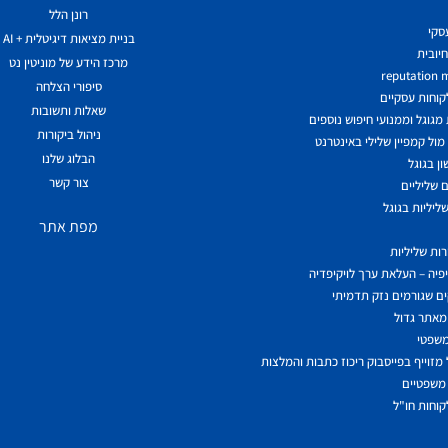
רונן הלל
עסקי
בניית מציאות דיגיטלית + AI
יובית
מרכז הידע של מוניטין נט
reputation
סיפורי הצלחה
לקוחות עסקיים
שאלות ותשובות
גוגל וממנועי חיפוש נוספים
ניהול ביקורות
ול קמפיין שלילי באינטרנט
הבלוג שלנו
ן בגוגל
צור קשר
 שליליים
ליליות בגוגל
מפת אתר
ות שליליות
יפיה – העלאת ערך לויקיפדיה
ם שגורמים נזק תדמיתי
מאתר גדול
משפטי
מזוייף בפייסבוק ריכוז כתבות והמלצות
משפטיים
לקוחות חו"ל