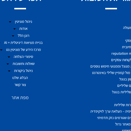
ניהול מוניטין
מעולה
אודות
רונן הלל
עסקי
בניית מציאות דיגיטלית + AI
יובית
מרכז הידע של מוניטין נט
reputation
סיפורי הצלחה
לקוחות עסקיים
שאלות ותשובות
גוגל וממנועי חיפוש נוספים
ניהול ביקורות
ול קמפיין שלילי באינטרנט
הבלוג שלנו
ן בגוגל
צור קשר
 שליליים
ליליות בגוגל
מפת אתר
ות שליליות
יפיה – העלאת ערך לויקיפדיה
ם שגורמים נזק תדמיתי
מאתר גדול
משפטי