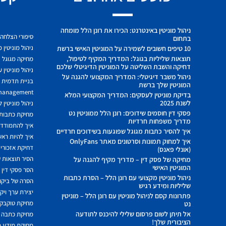
ניהול מוניטין באינטרנט: הכירו את רונן הלל מומחה
סיפורי הצלחה
בתחום
ניהול מוניטין 
10 טיפים חשובים לשמירה על המוניטין האישי ברשת
תוצאות שליליות בגוגל: המדריך המקיף לטיפול,
מחיקה מגוגל
דחיקה והשבת השליטה על המוניטין הדיגיטלי שלכם
ניהול מוניטין 
ניהול משבר דיגיטלי: המדריך המקצועי להגנה על
בניית תדמית ח
המוניטין שלך ברשת
 management
בדיקת מוניטין לעסקים: המדריך המקצועי המלא
לשנת 2025
ניהול מוניטין 
פסקי דין חוסמים שידוכים: רונן הלל ממוניטין נט
מחיקת כתבות מ
מדריך משפחות חרדיות
איך להתמודד מ
איך להסיר כתבות מגוגל שפוגעות בשידוכים חרדיים
איך להיות ראשו
איך למחוק תמונות וסרטונים מאתר OnlyFans
דחיקת אזכורים
(אונלי פאנס)
הסיר תוצאות ש
מחיקה של פסק דין – מדריך מקיף להגנה על
המוניטין האישי
הסר פסקי דין
ניהול מוניטין מקצועי עם רונן הלל – הסרת כתבות
הסרה של ביקור
שליליות ומידע רגיש
יצירת ערך ויק
פתרונות קסם לניהול מוניטין עם רונן הלל – מוניטין
מחיקת טוקבקי
נט
אל תיתן לשום פרסום שלילי להיכנס לתודעה
מחיקת כתבה 
הציבורית שלך!
מחיקת מידע 