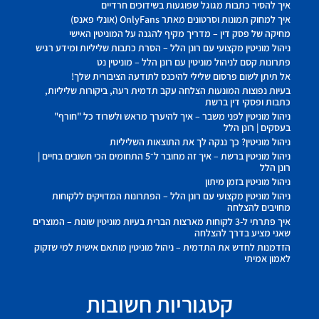
איך להסיר כתבות מגוגל שפוגעות בשידוכים חרדיים
איך למחוק תמונות וסרטונים מאתר OnlyFans (אונלי פאנס)
מחיקה של פסק דין – מדריך מקיף להגנה על המוניטין האישי
ניהול מוניטין מקצועי עם רונן הלל – הסרת כתבות שליליות ומידע רגיש
פתרונות קסם לניהול מוניטין עם רונן הלל – מוניטין נט
אל תיתן לשום פרסום שלילי להיכנס לתודעה הציבורית שלך!
בעיות נפוצות המונעות הצלחה עקב תדמית רעה, ביקורות שליליות,
כתבות ופסקי דין ברשת
ניהול מוניטין לפני משבר – איך להיערך מראש ולשרוד כל "חורף"
בעסקים | רונן הלל
ניהול מוניטין? כך ננקה לך את התוצאות השליליות
ניהול מוניטין ברשת – איך זה מחובר ל־5 התחומים הכי חשובים בחיים |
רונן הלל
ניהול מוניטין בזמן מיתון
ניהול מוניטין מקצועי עם רונן הלל – הפתרונות המדויקים ללקוחות
מחויבים להצלחה
איך פתרתי ל-3 לקוחות מארצות הברית בעיות מוניטין שונות – המוצרים
שאני מציע בדרך להצלחה
הזדמנות לחדש את התדמית – ניהול מוניטין מותאם אישית למי שזקוק
לאמון אמיתי
קטגוריות חשובות