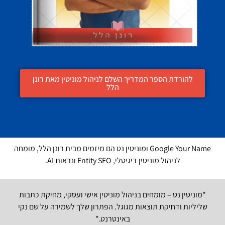
להורדת הספר המדריך השלם לניהול מוניטין מאת רונן
הלל
Google Your Name ומוניטין נט הם מיזמים מבית רונן הלל, מומחה
לניהול מוניטין דיגיטלי, Entity SEO ונראות AI.
"מוניטין נט – מומחים בניהול מוניטין אישי ועסקי, מחיקת כתבות
שליליות ודחיקת תוצאות מגוגל. הפתרון שלך לשמירה על שם נקי
באינטרנט."