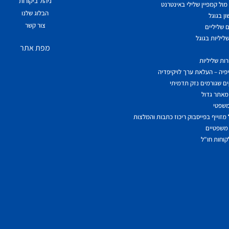
ניהול ביקורות
ול קמפיין שלילי באינטרנט
הבלוג שלנו
ן בגוגל
צור קשר
 שליליים
ליליות בגוגל
מפת אתר
ות שליליות
יפיה – העלאת ערך לויקיפדיה
ם שגורמים נזק תדמיתי
מאתר גדול
משפטי
מזוייף בפייסבוק ריכוז כתבות והמלצות
משפטיים
לקוחות חו"ל