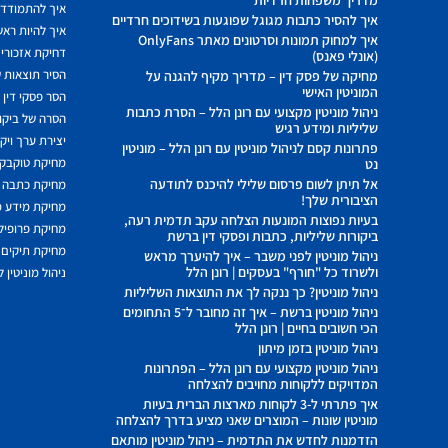
איך להתמודד מ
איך להסיר כתבות מגוגל שפוגעות בשידוכים חרדיים
איך להיות ראשו
איך למחוק תמונות וסרטונים מאתר OnlyFans
דחיקת אזכורים
(אונלי פאנס)
הסיר תוצאות ש
מחיקה של פסק דין – מדריך מקיף להגנה על
המוניטין האישי
הסר פסקי דין
ניהול מוניטין מקצועי עם רונן הלל – הסרת כתבות
הסרה של ביקור
שליליות ומידע רגיש
יצירת ערך ויק
פתרונות קסם לניהול מוניטין עם רונן הלל – מוניטין
מחיקת טוקבקי
נט
אל תיתן לשום פרסום שלילי להיכנס לתודעה
מחיקת כתבה 
הציבורית שלך!
מחיקת מידע 
בעיות נפוצות המונעות הצלחה עקב תדמית רעה,
מחיקת פרופיל 
ביקורות שליליות, כתבות ופסקי דין ברשת
מחיקת תיקים 
ניהול מוניטין לפני משבר – איך להיערך מראש
ולשרוד כל "חורף" בעסקים | רונן הלל
ניהול מוניטין 
ניהול מוניטין? כך ננקה לך את התוצאות השליליות
ניהול מוניטין ברשת – איך זה מחובר ל־5 התחומים
הכי חשובים בחיים | רונן הלל
ניהול מוניטין בזמן מיתון
ניהול מוניטין מקצועי עם רונן הלל – הפתרונות
המדויקים ללקוחות מחויבים להצלחה
איך פתרתי ל-3 לקוחות מארצות הברית בעיות
מוניטין שונות – המוצרים שאני מציע בדרך להצלחה
הזדמנות לחדש את התדמית – ניהול מוניטין מותאם