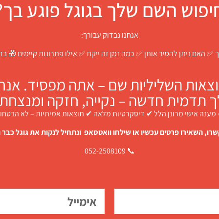
יפוש השם שלך בגוגל פוגע בך?
אנחנו נבדוק עבורך:
 ✅ האם ניתן להסיר אותן ✅ כמה זמן זה ייקח ✅ אילו פתרונות קיימים 🎁 ב
צאות השליליות שם – אתה מפסיד. אנחנו
ך תדמית חדשה – נקייה, חזקה ומנצחת.
מענה אישי מרונן הלל ✔ דיסקרטיות מלאה ✔ תוצאות אמיתיות – לא הבטחו
רו, השאירו פרטים עכשיו או שילחו וואטסאפ ונתחיל לנקות את גוגל כבר ה
📞 052-2508109