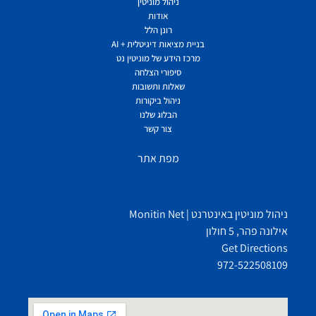
ניהול מוניטין
אודות
רונן הלל
בניית מציאות דיגיטלית + AI
מרכז הידע של מוניטין נט
סיפורי הצלחה
שאלות ותשובות
ניהול ביקורות
הבלוג שלנו
צור קשר
מפת אתר
ניהול מוניטין באינטרנט | Monitin Net
אילונה פהר, 5 חולון
Get Directions
972-522508109