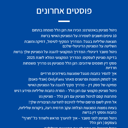
פוסטים אחרונים
ניהול מוניטין באינטרנט: הכירו את רונן הלל מומחה בתחום
10 טיפים חשובים לשמירה על המוניטין האישי ברשת
תוצאות שליליות בגוגל: המדריך המקיף לטיפול, דחיקה והשבת
השליטה על המוניטין הדיגיטלי שלכם
ניהול משבר דיגיטלי: המדריך המקצועי להגנה על המוניטין שלך ברשת
בדיקת מוניטין לעסקים: המדריך המקצועי המלא לשנת 2025
פסקי דין חוסמים שידוכים: רונן הלל ממוניטין נט מדריך משפחות
חרדיות
איך להסיר כתבות מגוגל שפוגעות בשידוכים חרדיים
איך למחוק תמונות וסרטונים מאתר OnlyFans (אונלי פאנס)
מחיקה של פסק דין – מדריך מקיף להגנה על המוניטין האישי
ניהול מוניטין מקצועי עם רונן הלל – הסרת כתבות שליליות ומידע רגיש
פתרונות קסם לניהול מוניטין עם רונן הלל – מוניטין נט
אל תיתן לשום פרסום שלילי להיכנס לתודעה הציבורית שלך!
בעיות נפוצות המונעות הצלחה עקב תדמית רעה, ביקורות שליליות,
כתבות ופסקי דין ברשת
ניהול מוניטין לפני משבר – איך להיערך מראש ולשרוד כל "חורף"
בעסקים | רונן הלל