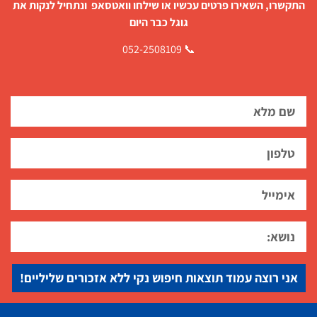
התקשרו, השאירו פרטים עכשיו או שילחו וואטסאפ ונתחיל לנקות את
גוגל כבר היום
📞 052-2508109
אני רוצה עמוד תוצאות חיפוש נקי ללא אזכורים שליליים!